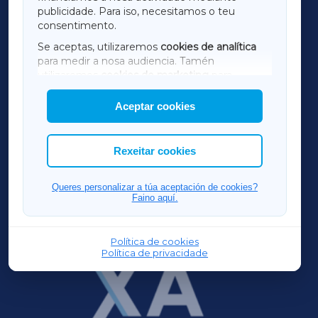
TERRACHAXA
publicidade. Para iso, necesitamos o teu
consentimento.
SARRIAXA
Se aceptas, utilizaremos
cookies de analítica
para medir a nosa audiencia. Tamén
AMARIÑAXA
utilizaremos
cookies de marketing
para
mostrar publicidade de terceiros.
Aceptar cookies
RIBEIRASACRAXA
Así mesmo, podes personalizar a elección das
cookies que desexas permitir.
ACORUÑAXA
Rexeitar cookies
FERROLXA
Queres personalizar a túa aceptación de cookies?
Faino aquí.
OURENSEXA
Política de cookies
Política de privacidade