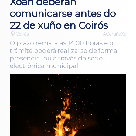
Xoán deberán
comunicarse antes do
22 de xuño en Coirós
Coirós
ACoruñaXa
O prazo remata ás 14.00 horas e o
trámite poderá realizarse de forma
presencial ou a través da sede
electrónica municipal