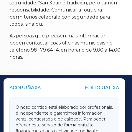
seguridade. 'San Xoán é tradición, pero tamén
responsabilidade. Comunicar a fogueira
permítenos celebralo con seguridade para
todos', sinalou.
As persoas que precisen máis información
poden contactar coas oficinas municipais no
teléfono 981 79 64 14, en horario de 9.00 a 14.00
horas.
ACORUÑAXA
EDITORIAL XA
OUTROS PERIÓDICOS
GALICIAXA
O noso contido está elaborado por profesionais,
é independente e garantimos información
LUGOXA
veraz, contrastada e de calidade. Para poder
ofrecer este servizo
de forma gratuíta
,
financiamos a nosa actividade mediante