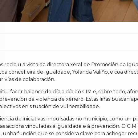
 recibiu a visita da directora xeral de Promoción da Igu
oa concelleira de Igualdade, Yolanda Valiño, e coa dire
r vías de colaboración.
iu facer balance do día a día do CIM e, sobre todo, afon
revención da violencia de xénero. Estas liñas buscan ap
ectivos en situación de vulnerabilidade.
encia de iniciativas impulsadas no municipio, como un 
 das accións vinculadas á igualdade e á prevención. O CI
a, unha función que se considera clave para achegar recur