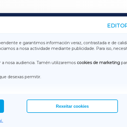
EDITOR
A
TERRACHAXA
pendente e garantimos información veraz, contrastada e de calid
anciamos a nosa actividade mediante publicidade. Para iso, neces
ASACRAXA
ACORUÑAXA
 a nosa audiencia. Tamén utilizaremos
cookies de marketing
par
que desexas permitir.
ACEBOOK
CONTACTO
NSTAGRAM
EMEROTECA
Rexeitar cookies
í.