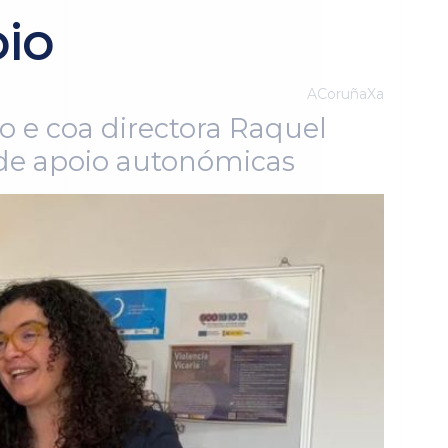
pio
ACoruñaXa
o e coa directora Raquel
 de apoio autonómicas