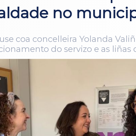
ualdade no munici
use coa concelleira Yolanda Valiñ
cionamento do servizo e as liñas