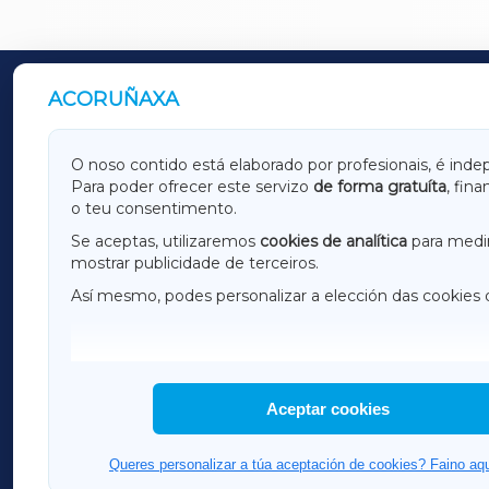
ACORUÑAXA
OUTROS PERIÓDICOS
GALICIAXA
LUGOX
O noso contido está elaborado por profesionais, é inde
Para poder ofrecer este servizo
de forma gratuíta
, fin
AMARIÑAXA
RIBEIR
o teu consentimento.
OURENSEXA
Se aceptas, utilizaremos
cookies de analítica
para medir
mostrar publicidade de terceiros.
Así mesmo, podes personalizar a elección das cookies 
F
I
H
Aceptar cookies
Queres personalizar a túa aceptación de cookies? Faino aqu