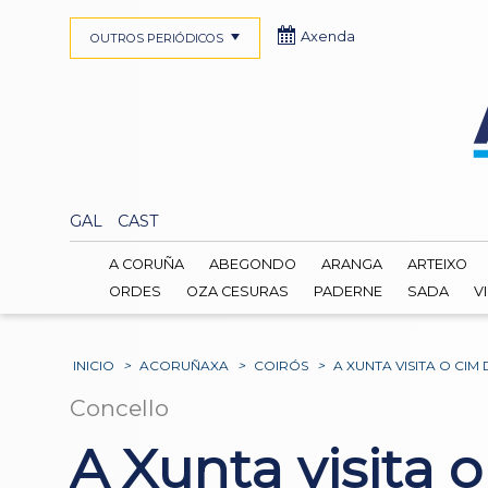
Axenda
OUTROS PERIÓDICOS
GAL
CAST
A CORUÑA
ABEGONDO
ARANGA
ARTEIXO
ORDES
OZA CESURAS
PADERNE
SADA
V
INICIO
>
ACORUÑAXA
>
COIRÓS
>
A XUNTA VISITA O CI
Concello
A Xunta visita o