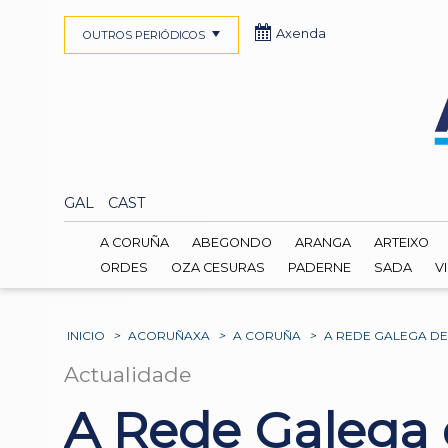
Axenda
OUTROS PERIÓDICOS
GAL
CAST
A CORUÑA
ABEGONDO
ARANGA
ARTEIXO
ORDES
OZA CESURAS
PADERNE
SADA
V
INICIO
>
ACORUÑAXA
>
A CORUÑA
>
A REDE GALEGA DE
Actualidade
A Rede Galega d