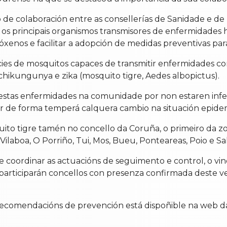
de colaboración entre as consellerías de Sanidade e de
r os principais organismos transmisores de enfermidades 
tóxenos e facilitar a adopción de medidas preventivas pa
cies de mosquitos capaces de transmitir enfermidades co
ikungunya e zika (mosquito tigre, Aedes albopictus).
r estas enfermidades na comunidade por non estaren inf
ar de forma temperá calquera cambio na situación epidem
o tigre tamén no concello da Coruña, o primeiro da zon
ilaboa, O Porriño, Tui, Mos, Bueu, Ponteareas, Poio e Sa
 e coordinar as actuacións de seguimento e control, o vin
rticiparán concellos con presenza confirmada deste vect
 recomendacións de prevención está dispoñible na web da