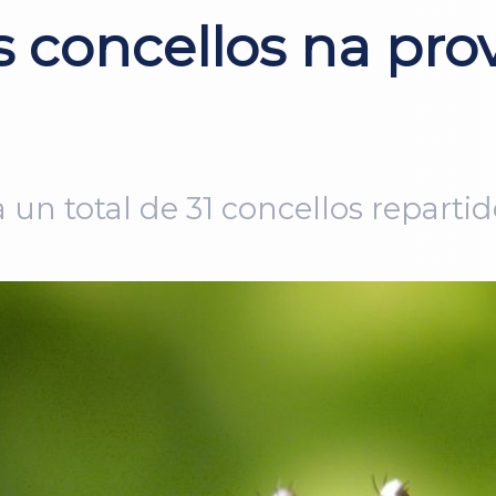
 concellos na pro
 un total de 31 concellos repartid