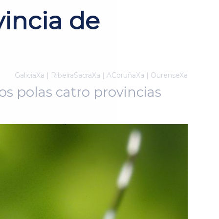
vincia de
GaliciaXa | RibeiraSacraXa | ACoruñaXa | OurenseXa
os polas catro provincias