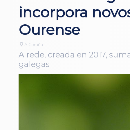
incorpora novos
Ourense
A Coruña
A rede, creada en 2017, suma
galegas