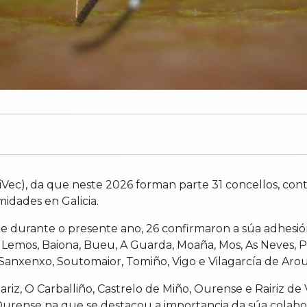
Vec), da que neste 2026 forman parte 31 concellos, cont
idades en Galicia.
de durante o presente ano, 26 confirmaron a súa adhesión
Lemos, Baiona, Bueu, A Guarda, Moaña, Mos, As Neves, P
 Sanxenxo, Soutomaior, Tomiño, Vigo e Vilagarcía de Arou
iz, O Carballiño, Castrelo de Miño, Ourense e Rairiz de 
urense na que se destacou a importancia da súa colabora