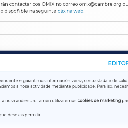
erán contactar coa OMIX no correo omix@cambre.org ou n
rio dispoñible na seguinte
páxina web
.
EDITOR
A
TERRACHAXA
pendente e garantimos información veraz, contrastada e de calid
anciamos a nosa actividade mediante publicidade. Para iso, neces
ASACRAXA
ACORUÑAXA
 a nosa audiencia. Tamén utilizaremos
cookies de marketing
par
que desexas permitir.
ACEBOOK
CONTACTO