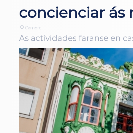
concienciar ás 
Cambre
As actividades faranse en cas