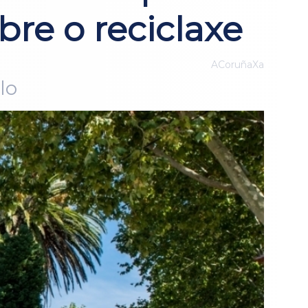
bre o reciclaxe
ACoruñaXa
lo