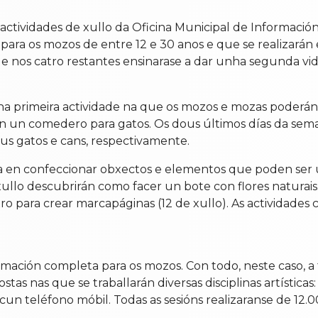
s actividades de xullo da Oficina Municipal de Informac
para os mozos de entre 12 e 30 anos e que se realizarán e
 nos catro restantes ensinarase a dar unha segunda vida
a primeira actividade na que os mozos e mozas poderán 
 un comedero para gatos. Os dous últimos días da semana
us gatos e cans, respectivamente.
n confeccionar obxectos e elementos que poden ser útil
 xullo descubrirán como facer un bote con flores naturais
tro para crear marcapáginas (12 de xullo). As actividades 
ción completa para os mozos. Con todo, neste caso, a te
postas nas que se traballarán diversas disciplinas artísticas
 cun teléfono móbil. Todas as sesións realizaranse de 12.