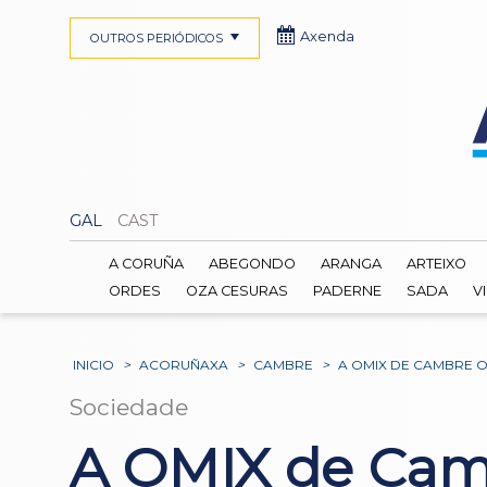
Axenda
OUTROS PERIÓDICOS
GAL
CAST
A CORUÑA
ABEGONDO
ARANGA
ARTEIXO
ORDES
OZA CESURAS
PADERNE
SADA
V
INICIO
>
ACORUÑAXA
>
CAMBRE
>
A OMIX DE CAMBRE 
Sociedade
A OMIX de Camb