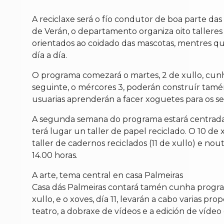
A reciclaxe será o fío condutor de boa parte da
de Verán, o departamento organiza oito talleres 
orientados ao coidado das mascotas, mentres que
día a día.
O programa comezará o martes, 2 de xullo, cunh
seguinte, o mércores 3, poderán construír tamén
usuarias aprenderán a facer xoguetes para os se
A segunda semana do programa estará centrada e
terá lugar un taller de papel reciclado. O 10 de
taller de cadernos reciclados (11 de xullo) e nou
14.00 horas.
A arte, tema central en casa Palmeiras
Casa dás Palmeiras contará tamén cunha programa
xullo, e o xoves, día 11, levarán a cabo varias pro
teatro, a dobraxe de vídeos e a edición de vídeo