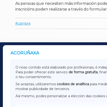
As persoas que necesiten máis información pod
inscricións poden realizarse a través do formula
cambre
ACORUÑAXA
OUTROS PERIÓDICOS
GALICIAXA
LUGOX
O noso contido está elaborado por profesionais, é inde
Para poder ofrecer este servizo
de forma gratuíta
, fin
AMARIÑAXA
RIBEIR
o teu consentimento.
OURENSEXA
Se aceptas, utilizaremos
cookies de analítica
para medir
mostrar publicidade de terceiros.
Así mesmo, podes personalizar a elección das cookies 
F