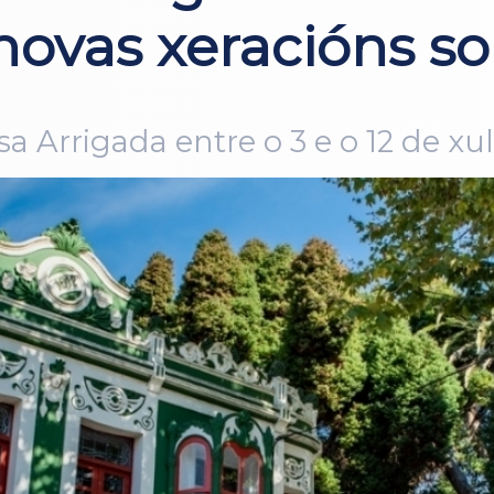
novas xeracións so
a Arrigada entre o 3 e o 12 de xul