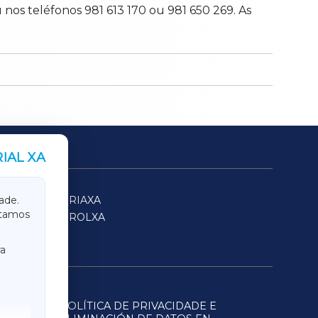
os teléfonos 981 613 170 ou 981 650 269. As
IAL XA
SARRIAXA
ade.
itamos
FERROLXA
a
POLÍTICA DE PRIVACIDADE E