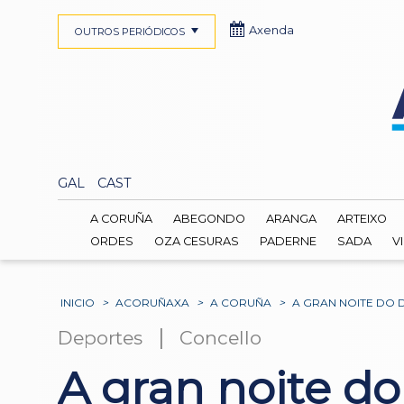
Axenda
OUTROS PERIÓDICOS
GAL
CAST
A CORUÑA
ABEGONDO
ARANGA
ARTEIXO
ORDES
OZA CESURAS
PADERNE
SADA
V
INICIO
>
ACORUÑAXA
>
A CORUÑA
>
A GRAN NOITE DO 
|
Deportes
Concello
A gran noite do