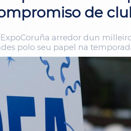
 compromiso de clu
 ExpoCoruña arredor dun milleiro
idades polo seu papel na tempora