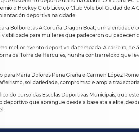
que sosteñen o deporte diario na cidade. O Victoria FC, 
mio o Hockey Club Liceo, o Club Voleibol Ciudad de A 
plantación deportiva na cidade.
i para Bolboretas A Coruña Dragon Boat, unha entidad
visibilidade para mulleres que padeceron ou padecen 
como mellor evento deportivo da tempada. A carreira, de
orna da Torre de Hércules, nunha contrarreloxo que levo
 para María Dolores Pena Graña e Carmen López Romero,
ñeirismo, solidariedade, compromiso e ampla traxectori
ico do curso das Escolas Deportivas Municipais, que est
ido deportivo que abrangue desde a base ata a elite, desd
l.