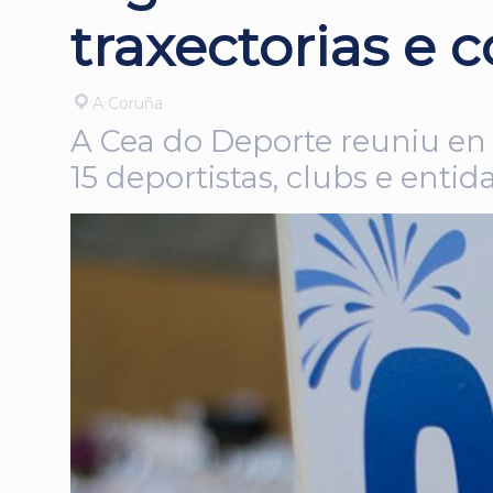
traxectorias e
A Coruña
A Cea do Deporte reuniu en
15 deportistas, clubs e ent