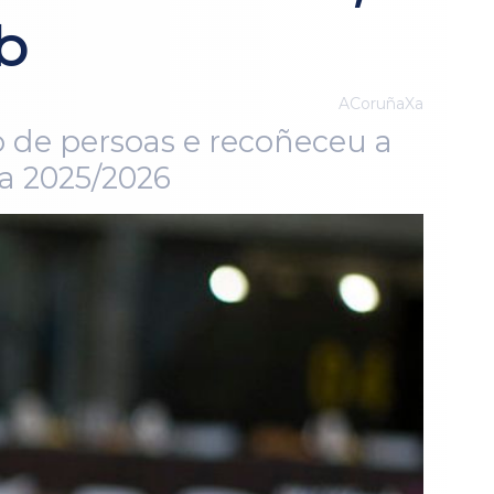
b
ACoruñaXa
 de persoas e recoñeceu a
da 2025/2026