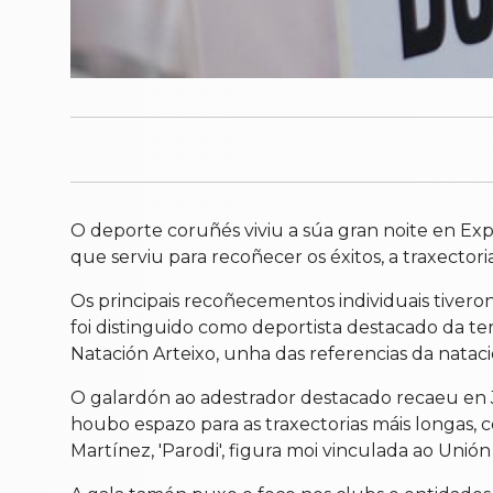
O deporte coruñés viviu a súa gran noite en Ex
que serviu para recoñecer os éxitos, a traxector
Os principais recoñecementos individuais tivero
foi distinguido como deportista destacado da t
Natación Arteixo, unha das referencias da nataci
O galardón ao adestrador destacado recaeu en 
houbo espazo para as traxectorias máis longas,
Martínez, 'Parodi', figura moi vinculada ao Unió