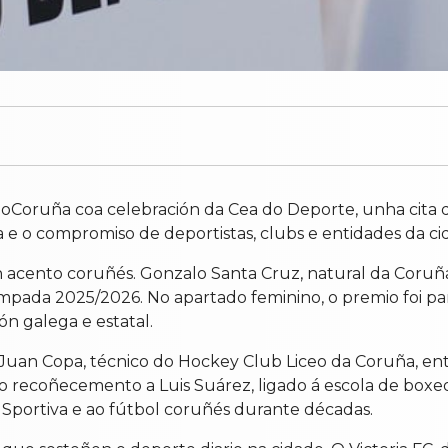
poCoruña coa celebración da Cea do Deporte, unha cita 
ia e o compromiso de deportistas, clubs e entidades da c
n acento coruñés. Gonzalo Santa Cruz, natural da Coruña
empada 2025/2026. No apartado feminino, o premio foi p
ón galega e estatal.
Juan Copa, técnico do Hockey Club Liceo da Coruña, ent
 co recoñecemento a Luis Suárez, ligado á escola de box
n Sportiva e ao fútbol coruñés durante décadas.