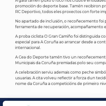
A gala tamén puxo o foco nos clubs e entidades 
promoción do deporte base. Tamén recibiron pre
RC Deportivo, todos eles proxectos con forte im
No apartado de inclusión, o recoñecemento fo
ferramenta de recuperación, acompañamento e 
A proba ciclista O Gran Camiño foi distinguida 
especial para A Coruña ao arrancar desde a cont
internacional.
A Cea do Deporte tamén tivo un recoñecemento
Municipais da Coruña premiadas polo seu compa
A celebración serviu ademais como peche simból
usuarias. A cita volveu reflectir a forza dun tec
nome da Coruña a competicións de primeiro nive