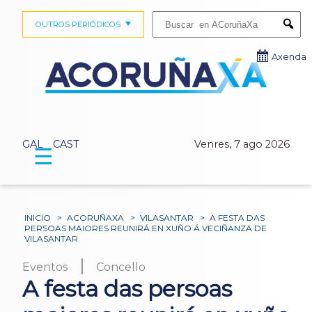
Buscar:
OUTROS PERIÓDICOS
Submi
Axenda
GAL
CAST
Venres, 7 ago 2026
☰
INICIO
>
ACORUÑAXA
>
VILASANTAR
>
A FESTA DAS
PERSOAS MAIORES REUNIRÁ EN XUÑO Á VECIÑANZA DE
VILASANTAR
|
Eventos
Concello
A festa das persoas