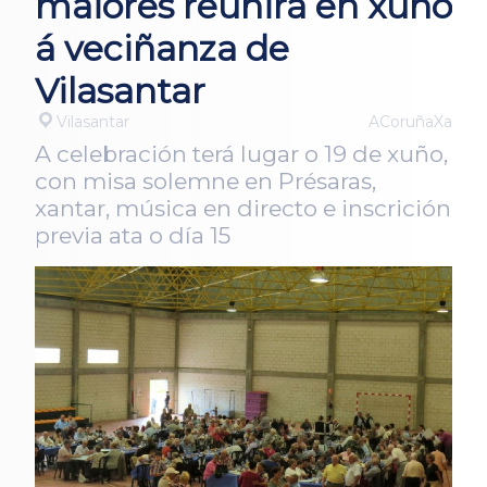
maiores reunirá en xuño
á veciñanza de
Vilasantar
Vilasantar
ACoruñaXa
A celebración terá lugar o 19 de xuño,
con misa solemne en Présaras,
xantar, música en directo e inscrición
previa ata o día 15