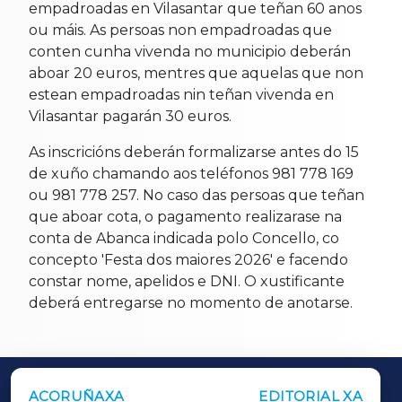
empadroadas en Vilasantar que teñan 60 anos
ou máis. As persoas non empadroadas que
conten cunha vivenda no municipio deberán
aboar 20 euros, mentres que aquelas que non
estean empadroadas nin teñan vivenda en
Vilasantar pagarán 30 euros.
As inscricións deberán formalizarse antes do 15
de xuño chamando aos teléfonos 981 778 169
ou 981 778 257. No caso das persoas que teñan
que aboar cota, o pagamento realizarase na
conta de Abanca indicada polo Concello, co
concepto 'Festa dos maiores 2026' e facendo
constar nome, apelidos e DNI. O xustificante
deberá entregarse no momento de anotarse.
ACORUÑAXA
EDITORIAL XA
OUTROS PERIÓDICOS