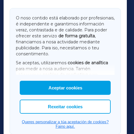
GALICIAXA
O noso contido está elaborado por profesionais,
é independente e garantimos información
LUGOXA
veraz, contrastada e de calidade. Para poder
ofrecer este servizo
de forma gratuíta
,
financiamos a nosa actividade mediante
TERRACHAXA
publicidade. Para iso, necesitamos o teu
consentimento.
SARRIAXA
Se aceptas, utilizaremos
cookies de analítica
para medir a nosa audiencia. Tamén
AMARIÑAXA
utilizaremos
cookies de marketing
para
mostrar publicidade de terceiros.
Aceptar cookies
RIBEIRASACRAXA
Así mesmo, podes personalizar a elección das
cookies que desexas permitir.
ACORUÑAXA
Rexeitar cookies
FERROLXA
Queres personalizar a túa aceptación de cookies?
Faino aquí.