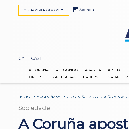
Axenda
OUTROS PERIÓDICOS
GAL
CAST
A CORUÑA
ABEGONDO
ARANGA
ARTEIXO
ORDES
OZA CESURAS
PADERNE
SADA
V
INICIO
>
ACORUÑAXA
>
A CORUÑA
>
A CORUÑA APOSTA
Sociedade
A Coruña apost