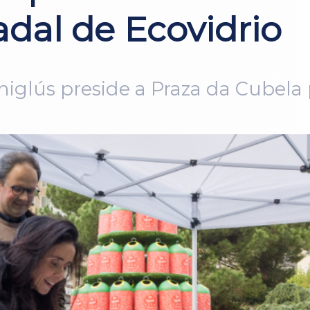
al de Ecovidrio
niglús preside a Praza da Cubela