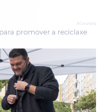
ACoruñaXa
 para promover a reciclaxe