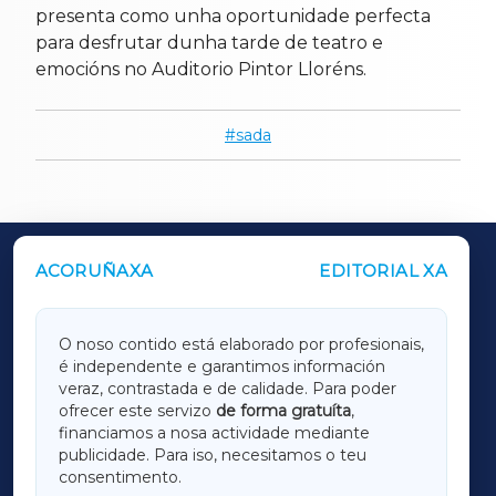
presenta como unha oportunidade perfecta
para desfrutar dunha tarde de teatro e
emocións no Auditorio Pintor Lloréns.
sada
ACORUÑAXA
EDITORIAL XA
OUTROS PERIÓDICOS
GALICIAXA
O noso contido está elaborado por profesionais,
é independente e garantimos información
LUGOXA
veraz, contrastada e de calidade. Para poder
ofrecer este servizo
de forma gratuíta
,
financiamos a nosa actividade mediante
TERRACHAXA
publicidade. Para iso, necesitamos o teu
consentimento.
SARRIAXA