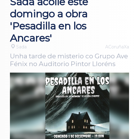
Sada acolle este
domingo a obra
'Pesadilla en los
Ancares'
Sada
ACoruñaXa
Unha tarde de misterio co Grupo Ave
Fénix no Auditorio Pintor Lloréns