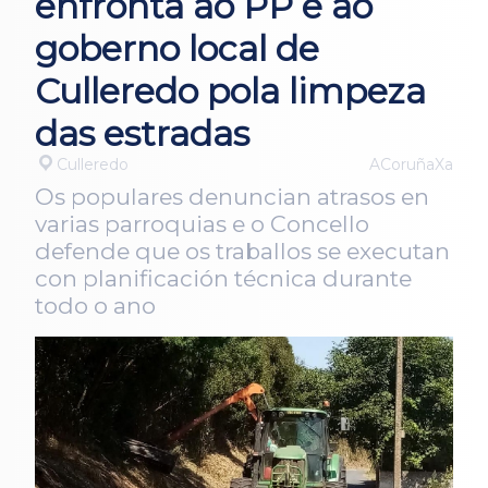
enfronta ao PP e ao
goberno local de
Culleredo pola limpeza
das estradas
Culleredo
ACoruñaXa
Os populares denuncian atrasos en
varias parroquias e o Concello
defende que os traballos se executan
con planificación técnica durante
todo o ano