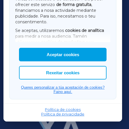
ofrecer este servizo
de forma gratuíta
,
financiamos a nosa actividade mediante
TERRACHAXA
publicidade. Para iso, necesitamos o teu
consentimento.
SARRIAXA
Se aceptas, utilizaremos
cookies de analítica
para medir a nosa audiencia. Tamén
AMARIÑAXA
utilizaremos
cookies de marketing
para
mostrar publicidade de terceiros.
Aceptar cookies
RIBEIRASACRAXA
Así mesmo, podes personalizar a elección das
cookies que desexas permitir.
ACORUÑAXA
Rexeitar cookies
FERROLXA
Queres personalizar a túa aceptación de cookies?
Faino aquí.
OURENSEXA
Política de cookies
Política de privacidade