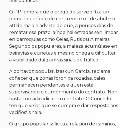
fins políticos.
O PP lembra que o prego do servizo fixa un
primeiro período de corta entre o 1 de abril e o
30 de maio e advirte de que, a poucos días de
rematar ese prazo, aínda hai estradas sen limpar
en parroquias como Celas, Rutis ou Almeiras.
Segundo os populares, a maleza acumúlase en
beiravías e cunetas e mesmo chega a dificultar
a visibilidade dalgunhas sinais de tráfico.
A portavoz popular, Izaskun García, reclama
coñecer que zonas foron xa rozadas, cales
permanecen pendentes e quen está
supervisando o cumprimento do contrato. 'Non
basta con adxudicar un contrato. O Concello
ten que vixiar que se cumpra e dar resposta aos
veciños', sinala.
O grupo popular solicita a relación de camiños,