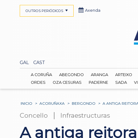
Axenda
OUTROS PERIÓDICOS
GAL
CAST
A CORUÑA
ABEGONDO
ARANGA
ARTEIXO
ORDES
OZA CESURAS
PADERNE
SADA
V
INICIO
>
ACORUÑAXA
>
BERGONDO
>
A ANTIGA REITOR
|
Concello
Infraestructuras
A antiga reitor