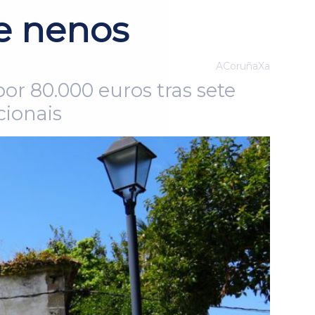
 e nenos
ACoruñaXa
r 80.000 euros tras sete
cionais