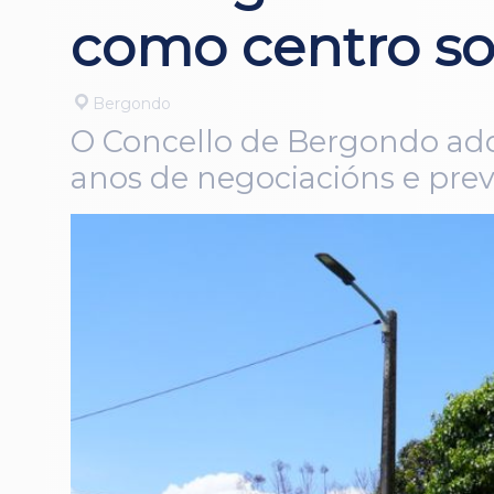
como centro so
Bergondo
O Concello de Bergondo adq
anos de negociacións e prevé