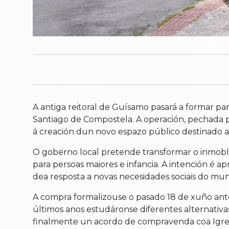
A antiga reitoral de Guísamo pasará a formar p
Santiago de Compostela. A operación, pechada p
á creación dun novo espazo público destinado a a
O goberno local pretende transformar o inmoble
para persoas maiores e infancia. A intención é a
dea resposta a novas necesidades sociais do muni
A compra formalizouse o pasado 18 de xuño ante
últimos anos estudáronse diferentes alternativas
finalmente un acordo de compravenda coa Igre