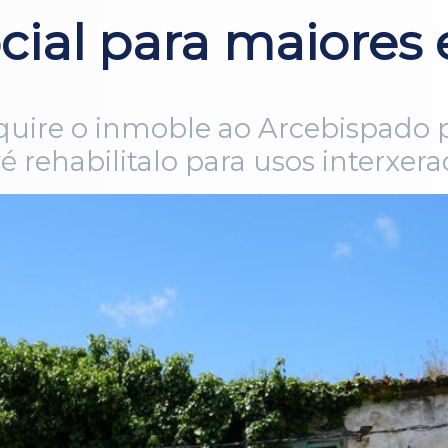
cial para maiores
uire o inmoble ao Arcebispado po
 rehabilitalo para usos interxera