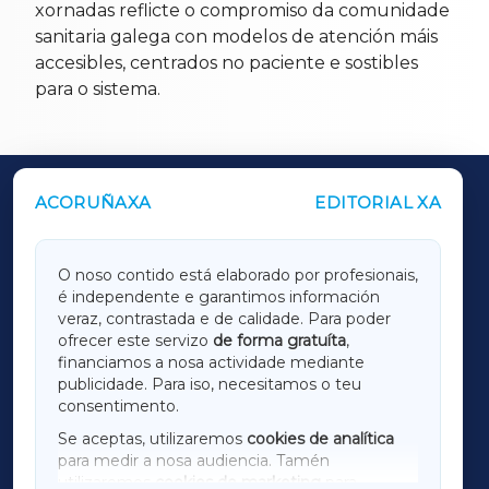
xornadas reflicte o compromiso da comunidade
sanitaria galega con modelos de atención máis
accesibles, centrados no paciente e sostibles
para o sistema.
ACORUÑAXA
EDITORIAL XA
OUTROS PERIÓDICOS
GALICIAXA
O noso contido está elaborado por profesionais,
é independente e garantimos información
LUGOXA
veraz, contrastada e de calidade. Para poder
ofrecer este servizo
de forma gratuíta
,
financiamos a nosa actividade mediante
TERRACHAXA
publicidade. Para iso, necesitamos o teu
consentimento.
SARRIAXA
Se aceptas, utilizaremos
cookies de analítica
para medir a nosa audiencia. Tamén
AMARIÑAXA
utilizaremos
cookies de marketing
para