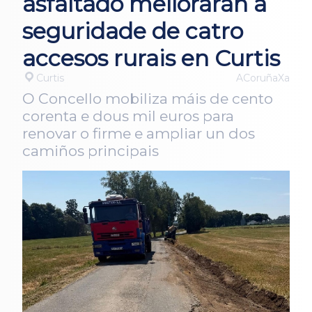
asfaltado mellorarán a
seguridade de catro
accesos rurais en Curtis
Curtis
ACoruñaXa
O Concello mobiliza máis de cento
corenta e dous mil euros para
renovar o firme e ampliar un dos
camiños principais