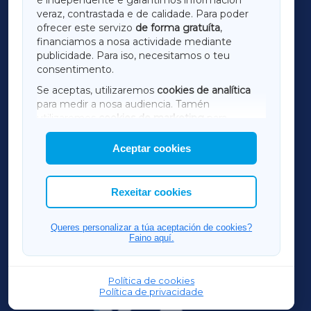
LUGOXA
veraz, contrastada e de calidade. Para poder
ofrecer este servizo
de forma gratuíta
,
financiamos a nosa actividade mediante
TERRACHAXA
publicidade. Para iso, necesitamos o teu
consentimento.
SARRIAXA
Se aceptas, utilizaremos
cookies de analítica
para medir a nosa audiencia. Tamén
AMARIÑAXA
utilizaremos
cookies de marketing
para
mostrar publicidade de terceiros.
Aceptar cookies
RIBEIRASACRAXA
Así mesmo, podes personalizar a elección das
cookies que desexas permitir.
ACORUÑAXA
Rexeitar cookies
FERROLXA
Queres personalizar a túa aceptación de cookies?
Faino aquí.
OURENSEXA
Política de cookies
Política de privacidade