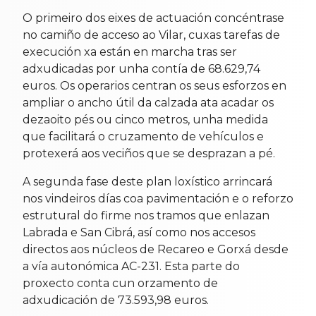
O primeiro dos eixes de actuación concéntrase
no camiño de acceso ao Vilar, cuxas tarefas de
execución xa están en marcha tras ser
adxudicadas por unha contía de 68.629,74
euros. Os operarios centran os seus esforzos en
ampliar o ancho útil da calzada ata acadar os
dezaoito pés ou cinco metros, unha medida
que facilitará o cruzamento de vehículos e
protexerá aos veciños que se desprazan a pé.
A segunda fase deste plan loxístico arrincará
nos vindeiros días coa pavimentación e o reforzo
estrutural do firme nos tramos que enlazan
Labrada e San Cibrá, así como nos accesos
directos aos núcleos de Recareo e Gorxá desde
a vía autonómica AC-231. Esta parte do
proxecto conta cun orzamento de
adxudicación de 73.593,98 euros.