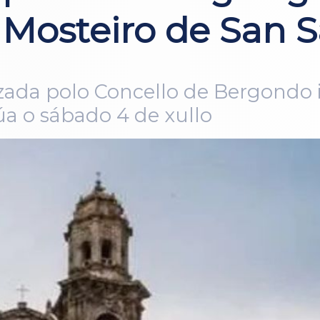
 Mosteiro de San S
zada polo Concello de Bergondo i
úa o sábado 4 de xullo