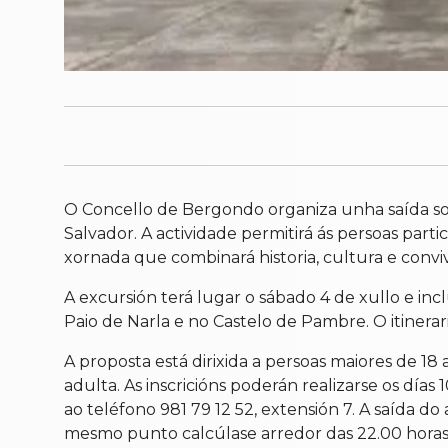
O Concello de Bergondo organiza unha saída soc
Salvador. A actividade permitirá ás persoas part
xornada que combinará historia, cultura e conviv
A excursión terá lugar o sábado 4 de xullo e in
Paio de Narla e no Castelo de Pambre. O itinera
A proposta está dirixida a persoas maiores de 
adulta. As inscricións poderán realizarse os día
ao teléfono 981 79 12 52, extensión 7. A saída 
mesmo punto calcúlase arredor das 22.00 horas