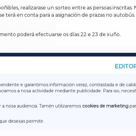
oñibles, realizarase un sorteo entre as persoas inscrita
 terá en conta para a asignación de prazas no autobús.
amento poderá efectuarse os días 22 e 23 de xuño.
EDITOR
A
TERRACHAXA
pendente e garantimos información veraz, contrastada e de calid
anciamos a nosa actividade mediante publicidade. Para iso, neces
ASACRAXA
ACORUÑAXA
 a nosa audiencia. Tamén utilizaremos
cookies de marketing
par
que desexas permitir.
ACEBOOK
CONTACTO