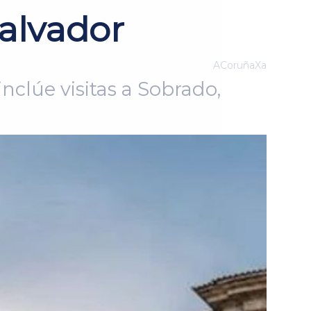
alvador
ACoruñaXa
nclúe visitas a Sobrado,