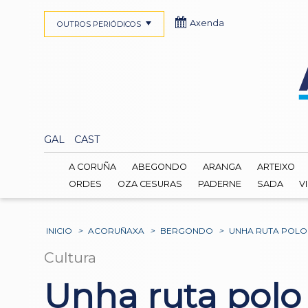
Axenda
OUTROS PERIÓDICOS
GAL
CAST
A CORUÑA
ABEGONDO
ARANGA
ARTEIXO
ORDES
OZA CESURAS
PADERNE
SADA
V
INICIO
>
ACORUÑAXA
>
BERGONDO
>
UNHA RUTA POLO
Cultura
Unha ruta pol