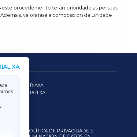
s. Neste procedemento terán prioridade as persoas
 Ademais, valorarase a composición da unidade
IAL XA
SARRIAXA
ade.
itamos
FERROLXA
a
POLÍTICA DE PRIVACIDADE E
ELIMINACIÓN DE DATOS EN