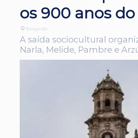
os 900 anos do
Bergondo
A saída sociocultural organi
Narla, Melide, Pambre e Arz