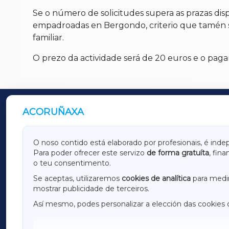
Se o número de solicitudes supera as prazas disp
empadroadas en Bergondo, criterio que tamén se
familiar.
O prezo da actividade será de 20 euros e o pag
ACORUÑAXA
OUTROS PERIÓDICOS
GALICIAXA
LUGOX
O noso contido está elaborado por profesionais, é inde
Para poder ofrecer este servizo
de forma gratuíta
, fin
AMARIÑAXA
RIBEIR
o teu consentimento.
OURENSEXA
Se aceptas, utilizaremos
cookies de analítica
para medir
mostrar publicidade de terceiros.
Así mesmo, podes personalizar a elección das cookies 
F