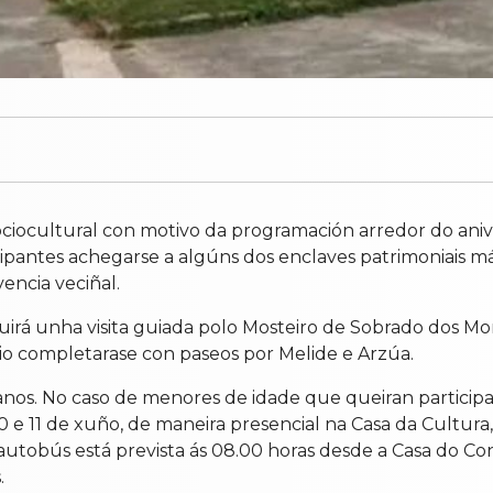
iocultural con motivo da programación arredor do aniv
icipantes achegarse a algúns dos enclaves patrimoniais m
encia veciñal.
cluirá unha visita guiada polo Mosteiro de Sobrado dos M
rio completarase con paseos por Melide e Arzúa.
18 anos. No caso de menores de idade que queiran partic
s 10 e 11 de xuño, de maneira presencial na Casa da Cultur
do autobús está prevista ás 08.00 horas desde a Casa do 
.