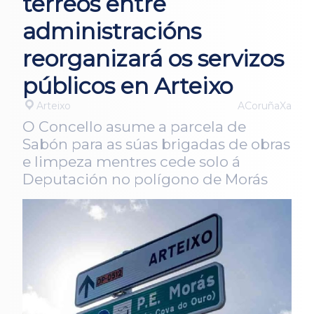
terreos entre
administracións
reorganizará os servizos
públicos en Arteixo
Arteixo
ACoruñaXa
O Concello asume a parcela de
Sabón para as súas brigadas de obras
e limpeza mentres cede solo á
Deputación no polígono de Morás