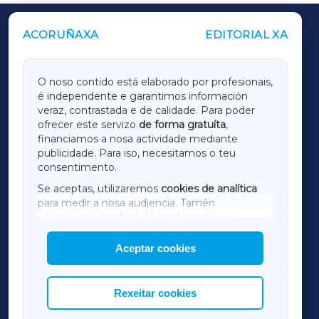
ACORUÑAXA
EDITORIAL XA
OUTROS PERIÓDICOS
GALICIAXA
O noso contido está elaborado por profesionais,
é independente e garantimos información
LUGOXA
veraz, contrastada e de calidade. Para poder
ofrecer este servizo
de forma gratuíta
,
financiamos a nosa actividade mediante
TERRACHAXA
publicidade. Para iso, necesitamos o teu
consentimento.
SARRIAXA
Se aceptas, utilizaremos
cookies de analítica
para medir a nosa audiencia. Tamén
AMARIÑAXA
utilizaremos
cookies de marketing
para
mostrar publicidade de terceiros.
Aceptar cookies
RIBEIRASACRAXA
Así mesmo, podes personalizar a elección das
cookies que desexas permitir.
ACORUÑAXA
Rexeitar cookies