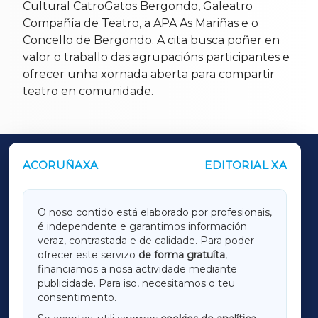
Cultural CatroGatos Bergondo, Galeatro
Compañía de Teatro, a APA As Mariñas e o
Concello de Bergondo. A cita busca poñer en
valor o traballo das agrupacións participantes e
ofrecer unha xornada aberta para compartir
teatro en comunidade.
ACORUÑAXA
EDITORIAL XA
OUTROS PERIÓDICOS
GALICIAXA
O noso contido está elaborado por profesionais,
é independente e garantimos información
LUGOXA
veraz, contrastada e de calidade. Para poder
ofrecer este servizo
de forma gratuíta
,
financiamos a nosa actividade mediante
TERRACHAXA
publicidade. Para iso, necesitamos o teu
consentimento.
SARRIAXA