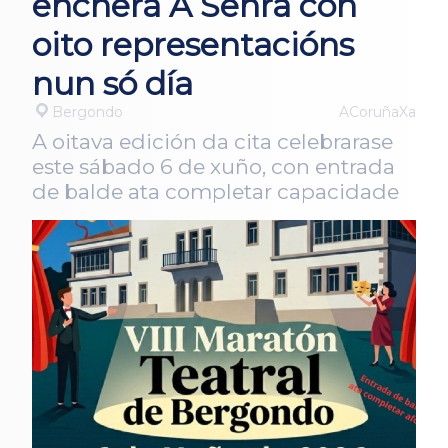
encherá A Senra con
oito representacións
nun só día
Bergondo
ACoruñaXa
A oitava edición da cita celebrarase
este sábado 6 de xuño, con entrada
de balde ata completar capacidade