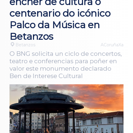
encher de cultura o
centenario do icónico
Palco da Música en
Betanzos
Betanzos
ACoruñaXa
O BNG solicita un ciclo de concertos,
teatro e conferencias para poñer en
valor este monumento declarado
Ben de Interese Cultural