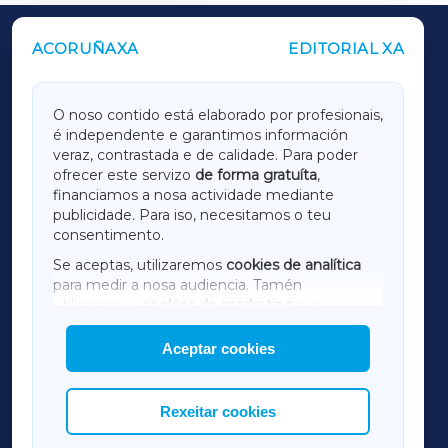
ACORUÑAXA
EDITORIAL XA
OUTROS PERIÓDICOS
GALICIAXA
O noso contido está elaborado por profesionais,
é independente e garantimos información
LUGOXA
veraz, contrastada e de calidade. Para poder
ofrecer este servizo
de forma gratuíta
,
financiamos a nosa actividade mediante
TERRACHAXA
publicidade. Para iso, necesitamos o teu
consentimento.
SARRIAXA
Se aceptas, utilizaremos
cookies de analítica
para medir a nosa audiencia. Tamén
AMARIÑAXA
utilizaremos
cookies de marketing
para
mostrar publicidade de terceiros.
Aceptar cookies
RIBEIRASACRAXA
Así mesmo, podes personalizar a elección das
cookies que desexas permitir.
ACORUÑAXA
Rexeitar cookies