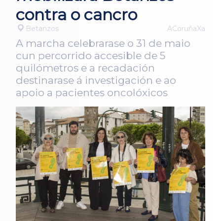
contra o cancro
Betanzos
ACoruñaXa
A marcha celebrarase o 31 de maio
cun percorrido accesible de 5
quilómetros e a recadación
destinarase á investigación e ao
apoio a pacientes oncolóxicos