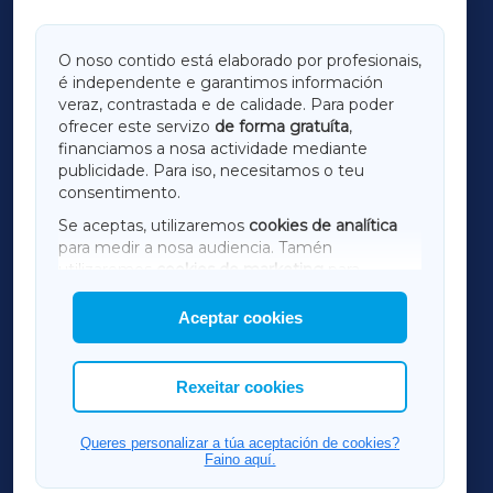
GALICIAXA
O noso contido está elaborado por profesionais,
é independente e garantimos información
LUGOXA
veraz, contrastada e de calidade. Para poder
ofrecer este servizo
de forma gratuíta
,
financiamos a nosa actividade mediante
TERRACHAXA
publicidade. Para iso, necesitamos o teu
consentimento.
SARRIAXA
Se aceptas, utilizaremos
cookies de analítica
para medir a nosa audiencia. Tamén
AMARIÑAXA
utilizaremos
cookies de marketing
para
mostrar publicidade de terceiros.
Aceptar cookies
RIBEIRASACRAXA
Así mesmo, podes personalizar a elección das
cookies que desexas permitir.
ACORUÑAXA
Rexeitar cookies
FERROLXA
Queres personalizar a túa aceptación de cookies?
Faino aquí.
OURENSEXA