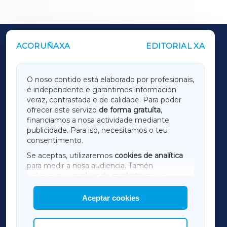
ACORUÑAXA
EDITORIAL XA
OUTROS PERIÓDICOS
GALICIAXA
O noso contido está elaborado por profesionais,
é independente e garantimos información
LUGOXA
veraz, contrastada e de calidade. Para poder
ofrecer este servizo
de forma gratuíta
,
financiamos a nosa actividade mediante
TERRACHAXA
publicidade. Para iso, necesitamos o teu
consentimento.
SARRIAXA
Se aceptas, utilizaremos
cookies de analítica
para medir a nosa audiencia. Tamén
AMARIÑAXA
utilizaremos
cookies de marketing
para
mostrar publicidade de terceiros.
Aceptar cookies
RIBEIRASACRAXA
Así mesmo, podes personalizar a elección das
cookies que desexas permitir.
ACORUÑAXA