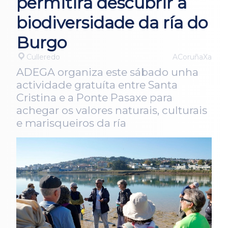
permitirá descubrir a
biodiversidade da ría do
Burgo
Culleredo
ACoruñaXa
ADEGA organiza este sábado unha
actividade gratuíta entre Santa
Cristina e a Ponte Pasaxe para
achegar os valores naturais, culturais
e marisqueiros da ría