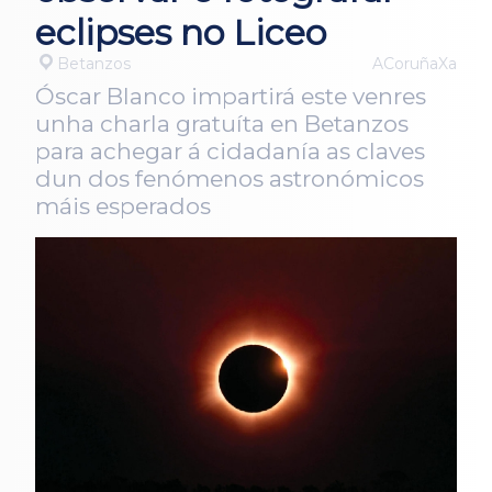
eclipses no Liceo
Betanzos
ACoruñaXa
Óscar Blanco impartirá este venres
unha charla gratuíta en Betanzos
para achegar á cidadanía as claves
dun dos fenómenos astronómicos
máis esperados