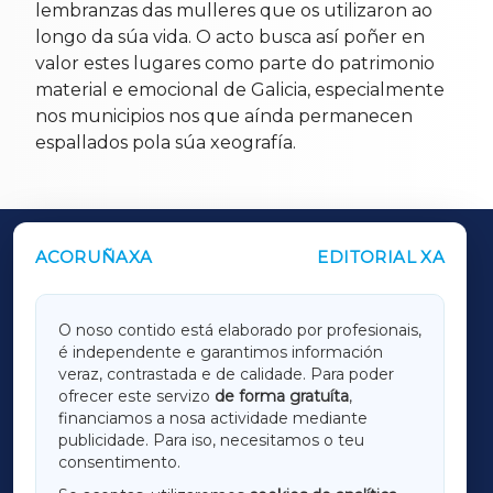
lembranzas das mulleres que os utilizaron ao
longo da súa vida. O acto busca así poñer en
valor estes lugares como parte do patrimonio
material e emocional de Galicia, especialmente
nos municipios nos que aínda permanecen
espallados pola súa xeografía.
ACORUÑAXA
EDITORIAL XA
OUTROS PERIÓDICOS
GALICIAXA
O noso contido está elaborado por profesionais,
é independente e garantimos información
LUGOXA
veraz, contrastada e de calidade. Para poder
ofrecer este servizo
de forma gratuíta
,
financiamos a nosa actividade mediante
TERRACHAXA
publicidade. Para iso, necesitamos o teu
consentimento.
SARRIAXA