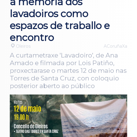
a memoria dos
lavadoiros como
espazos de traballo e
encontro
Oleiros
ACoruñaXa
A curtametraxe 'Lavadoiro', de Ana
Amado e filmada por Lois Patiño,
proxectarase o martes 12 de maio nas
Torres de Santa Cruz, con coloquio
posterior aberto ao público