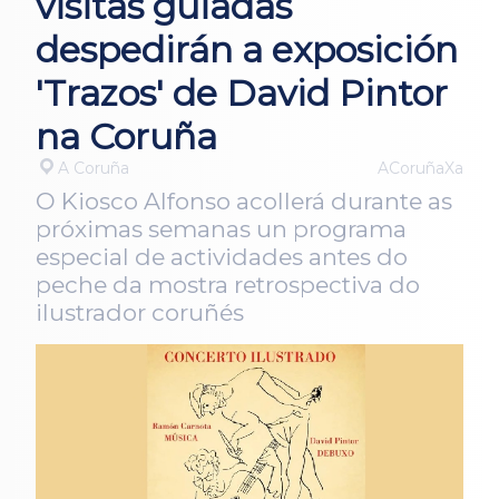
visitas guiadas
despedirán a exposición
'Trazos' de David Pintor
na Coruña
A Coruña
ACoruñaXa
O Kiosco Alfonso acollerá durante as
próximas semanas un programa
especial de actividades antes do
peche da mostra retrospectiva do
ilustrador coruñés