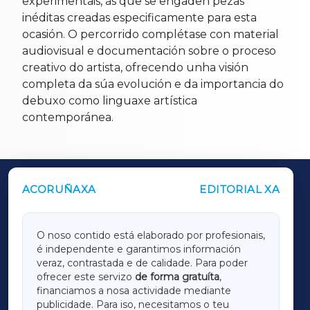
experimentais, ás que se engaden pezas
inéditas creadas especificamente para esta
ocasión. O percorrido complétase con material
audiovisual e documentación sobre o proceso
creativo do artista, ofrecendo unha visión
completa da súa evolución e da importancia do
debuxo como linguaxe artística
contemporánea.
ACORUÑAXA
EDITORIAL XA
OUTROS PERIÓDICOS
GALICIAXA
O noso contido está elaborado por profesionais,
é independente e garantimos información
LUGOXA
veraz, contrastada e de calidade. Para poder
ofrecer este servizo
de forma gratuíta
,
financiamos a nosa actividade mediante
TERRACHAXA
publicidade. Para iso, necesitamos o teu