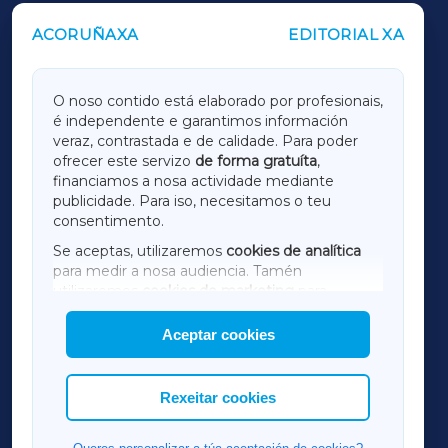
ACORUÑAXA
EDITORIAL XA
OUTROS PERIÓDICOS
GALICIAXA
O noso contido está elaborado por profesionais,
é independente e garantimos información
LUGOXA
veraz, contrastada e de calidade. Para poder
ofrecer este servizo
de forma gratuíta
,
financiamos a nosa actividade mediante
TERRACHAXA
publicidade. Para iso, necesitamos o teu
consentimento.
SARRIAXA
Se aceptas, utilizaremos
cookies de analítica
para medir a nosa audiencia. Tamén
AMARIÑAXA
utilizaremos
cookies de marketing
para
mostrar publicidade de terceiros.
Aceptar cookies
RIBEIRASACRAXA
Así mesmo, podes personalizar a elección das
cookies que desexas permitir.
ACORUÑAXA
Rexeitar cookies
FERROLXA