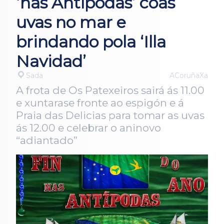
‘nas Antípodas’ coas
uvas no mar e
brindando pola ‘Illa
Navidad’
Sada
ACoruñaXa
A frota de Os Patexeiros sairá ás 11.00
e xuntarase fronte ao espigón e á
Praia das Delicias para tomar as uvas
ás 12.00 e celebrar o aninovo
“adiantado”