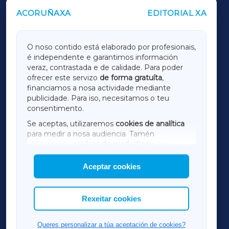
ACORUÑAXA
EDITORIAL XA
OUTROS PERIÓDICOS
GALICIAXA
O noso contido está elaborado por profesionais,
é independente e garantimos información
LUGOXA
veraz, contrastada e de calidade. Para poder
ofrecer este servizo
de forma gratuíta
,
financiamos a nosa actividade mediante
TERRACHAXA
publicidade. Para iso, necesitamos o teu
consentimento.
SARRIAXA
Se aceptas, utilizaremos
cookies de analítica
para medir a nosa audiencia. Tamén
AMARIÑAXA
utilizaremos
cookies de marketing
para
mostrar publicidade de terceiros.
Aceptar cookies
RIBEIRASACRAXA
Así mesmo, podes personalizar a elección das
cookies que desexas permitir.
ACORUÑAXA
Rexeitar cookies
FERROLXA
Queres personalizar a túa aceptación de cookies?