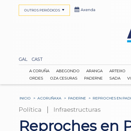
Axenda
OUTROS PERIÓDICOS
GAL
CAST
A CORUÑA
ABEGONDO
ARANGA
ARTEIXO
ORDES
OZA CESURAS
PADERNE
SADA
V
INICIO
>
ACORUÑAXA
>
PADERNE
>
REPROCHES EN PADE
|
Política
Infraestructuras
Reproches en P