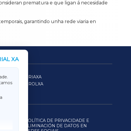
 consideran prematura e que ligan á necesidade
 temporais, garantindo unha rede viaria en
IAL XA
SARRIAXA
ade.
itamos
FERROLXA
a
POLÍTICA DE PRIVACIDADE E
ELIMINACIÓN DE DATOS EN