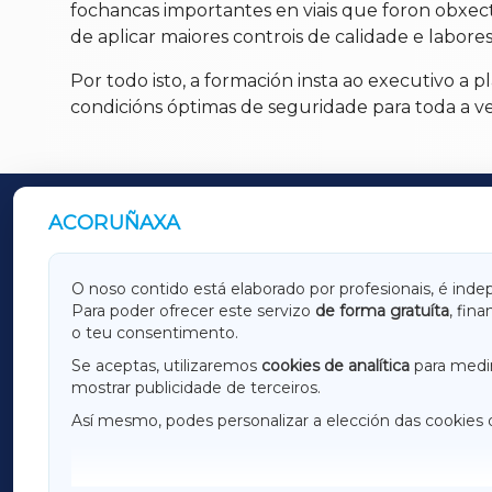
fochancas importantes en viais que foron obxect
de aplicar maiores controis de calidade e labore
Por todo isto, a formación insta ao executivo a 
condicións óptimas de seguridade para toda a v
ACORUÑAXA
OUTROS PERIÓDICOS
GALICIAXA
LUGOX
O noso contido está elaborado por profesionais, é inde
Para poder ofrecer este servizo
de forma gratuíta
, fin
AMARIÑAXA
RIBEIR
o teu consentimento.
OURENSEXA
Se aceptas, utilizaremos
cookies de analítica
para medir
mostrar publicidade de terceiros.
Así mesmo, podes personalizar a elección das cookies 
F
I