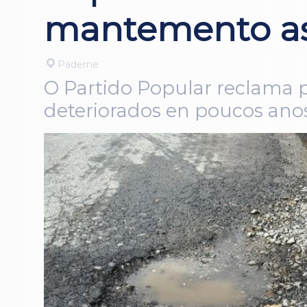
mantemento asfá
Paderne
O Partido Popular reclama p
deteriorados en poucos anos