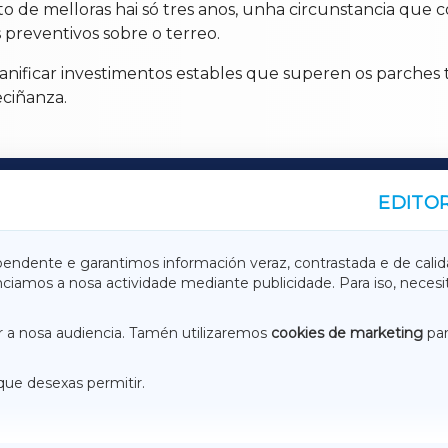
o de melloras hai só tres anos, unha circunstancia que
s preventivos sobre o terreo.
planificar investimentos estables que superen os parches
eciñanza.
EDITOR
A
TERRACHAXA
pendente e garantimos información veraz, contrastada e de calid
anciamos a nosa actividade mediante publicidade. Para iso, neces
ASACRAXA
ACORUÑAXA
 a nosa audiencia. Tamén utilizaremos
cookies de marketing
par
que desexas permitir.
ACEBOOK
CONTACTO
NSTAGRAM