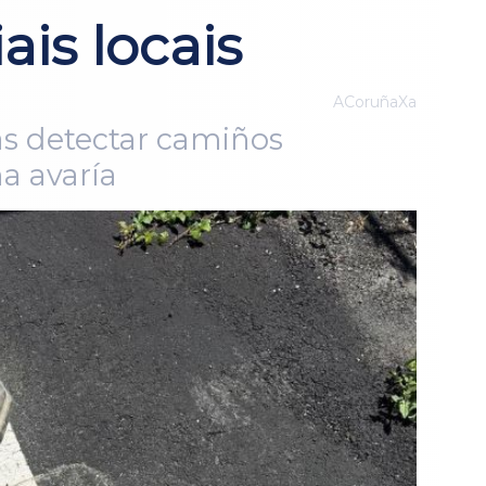
ais locais
ACoruñaXa
as detectar camiños
a avaría