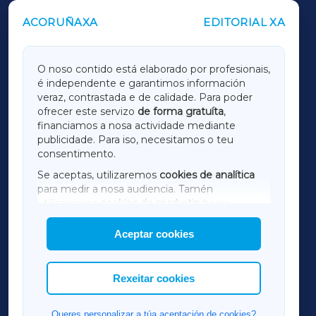
ACORUÑAXA
EDITORIAL XA
OUTROS PERIÓDICOS
GALICIAXA
O noso contido está elaborado por profesionais,
é independente e garantimos información
LUGOXA
veraz, contrastada e de calidade. Para poder
ofrecer este servizo
de forma gratuíta
,
financiamos a nosa actividade mediante
TERRACHAXA
publicidade. Para iso, necesitamos o teu
consentimento.
SARRIAXA
Se aceptas, utilizaremos
cookies de analítica
para medir a nosa audiencia. Tamén
AMARIÑAXA
utilizaremos
cookies de marketing
para
mostrar publicidade de terceiros.
Aceptar cookies
RIBEIRASACRAXA
Así mesmo, podes personalizar a elección das
cookies que desexas permitir.
ACORUÑAXA
Rexeitar cookies
FERROLXA
Queres personalizar a túa aceptación de cookies?