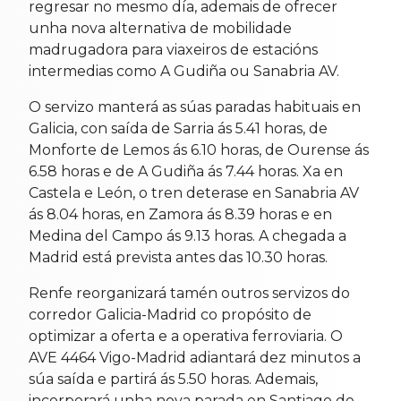
regresar no mesmo día, ademais de ofrecer
unha nova alternativa de mobilidade
madrugadora para viaxeiros de estacións
intermedias como A Gudiña ou Sanabria AV.
O servizo manterá as súas paradas habituais en
Galicia, con saída de Sarria ás 5.41 horas, de
Monforte de Lemos ás 6.10 horas, de Ourense ás
6.58 horas e de A Gudiña ás 7.44 horas. Xa en
Castela e León, o tren deterase en Sanabria AV
ás 8.04 horas, en Zamora ás 8.39 horas e en
Medina del Campo ás 9.13 horas. A chegada a
Madrid está prevista antes das 10.30 horas.
Renfe reorganizará tamén outros servizos do
corredor Galicia-Madrid co propósito de
optimizar a oferta e a operativa ferroviaria. O
AVE 4464 Vigo-Madrid adiantará dez minutos a
súa saída e partirá ás 5.50 horas. Ademais,
incorporará unha nova parada en Santiago de