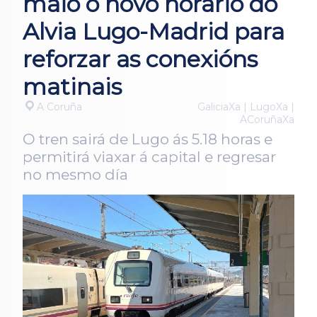
maio o novo horario do
Alvia Lugo-Madrid para
reforzar as conexións
matinais
A Coruña
GaliciaXa | LugoXa |
ACoruñaXa
O tren sairá de Lugo ás 5.18 horas e
permitirá viaxar á capital e regresar
no mesmo día