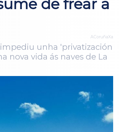
esume de frear a
ACoruñaXa
 impediu unha 'privatización
ha nova vida ás naves de La