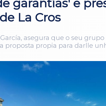
 de garantías' e pr
 de La Cros
 García, asegura que o seu grupo
ha proposta propia para darlle un