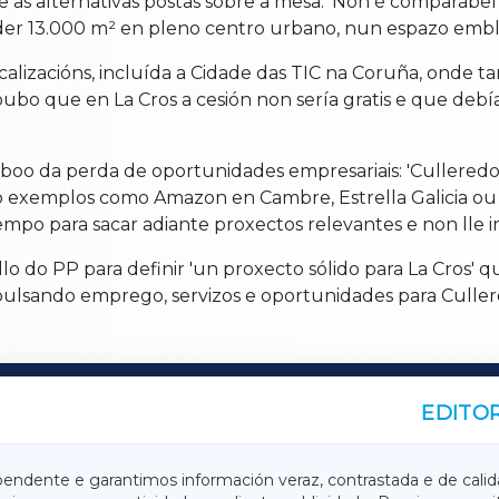
re as alternativas postas sobre a mesa: 'Non é comparábe
der 13.000 m² en pleno centro urbano, nun espazo emblem
calizacións, incluída a Cidade das TIC na Coruña, onde t
soubo que en La Cros a cesión non sería gratis e que de
boo da perda de oportunidades empresariais: 'Culleredo
do exemplos como Amazon en Cambre, Estrella Galicia ou 
empo para sacar adiante proxectos relevantes e non lle i
 do PP para definir 'un proxecto sólido para La Cros' que
pulsando emprego, servizos e oportunidades para Culler
EDITOR
A
TERRACHAXA
pendente e garantimos información veraz, contrastada e de calid