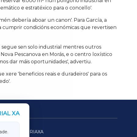
l reservar 6.000 m² nun polígono industrial en
ático e estratéxico para o concello'.
amén debería aboar un canon'. Para García, a
bía cumprir condicións económicas que revertisen
 segue sen solo industrial mentres outros
Nova Pescanova en Morás, e o centro loxístico
mos dar máis oportunidades', advertiu.
 xere 'beneficios reais e duradeiros' para os
edo'.
IAL XA
SARRIAXA
ade.