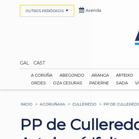
Axenda
OUTROS PERIÓDICOS
GAL
CAST
A CORUÑA
ABEGONDO
ARANGA
ARTEIXO
ORDES
OZA CESURAS
PADERNE
SADA
V
INICIO
>
ACORUÑAXA
>
CULLEREDO
>
PP DE CULLEREDO
PP de Cullered