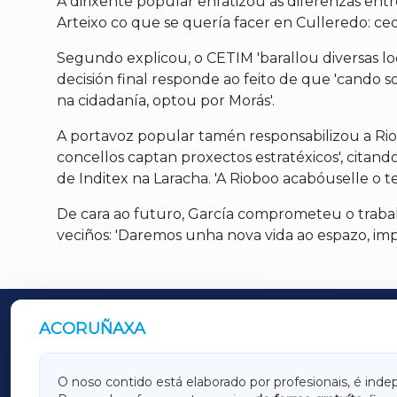
A dirixente popular enfatizou as diferenzas ent
Arteixo co que se quería facer en Culleredo: ce
Segundo explicou, o CETIM 'barallou diversas lo
decisión final responde ao feito de que 'cando 
na cidadanía, optou por Morás'.
A portavoz popular tamén responsabilizou a Rio
concellos captan proxectos estratéxicos', citan
de Inditex na Laracha. 'A Rioboo acabóuselle o t
De cara ao futuro, García comprometeu o traballo
veciños: 'Daremos unha nova vida ao espazo, im
ACORUÑAXA
OUTROS PERIÓDICOS
GALICIAXA
LUGOX
O noso contido está elaborado por profesionais, é inde