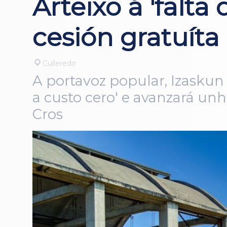
Arteixo á 'falta
cesión gratuíta
Culleredo
A portavoz popular, Izaskun
a custo cero' e avanzará un
Cros