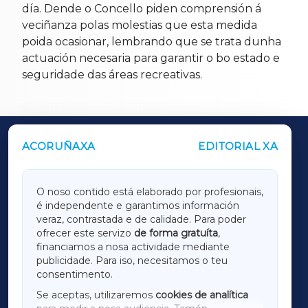
día. Dende o Concello piden comprensión á
veciñanza polas molestias que esta medida
poida ocasionar, lembrando que se trata dunha
actuación necesaria para garantir o bo estado e
seguridade das áreas recreativas.
ACORUÑAXA
EDITORIAL XA
OUTROS PERIÓDICOS
GALICIAXA
O noso contido está elaborado por profesionais,
é independente e garantimos información
LUGOXA
veraz, contrastada e de calidade. Para poder
ofrecer este servizo
de forma gratuíta
,
financiamos a nosa actividade mediante
TERRACHAXA
publicidade. Para iso, necesitamos o teu
consentimento.
SARRIAXA
Se aceptas, utilizaremos
cookies de analítica