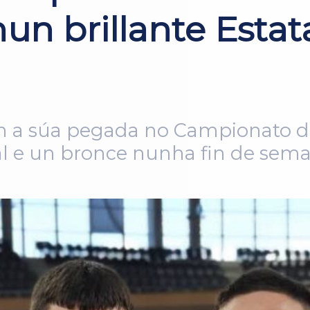
un brillante Estat
 a súa pegada no Campionato de 
l e un bronce nunha fin de sema