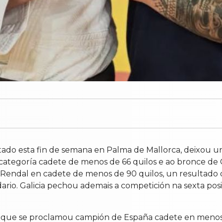
tado esta fin de semana en Palma de Mallorca, deixou u
tegoría cadete de menos de 66 quilos e ao bronce de Car
 Rendal en cadete de menos de 90 quilos, un resultado
ndario. Galicia pechou ademais a competición na sexta po
, que se proclamou campión de España cadete en menos 