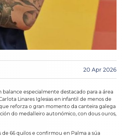
20 Apr 2026
n balance especialmente destacado para a área
lota Linares Iglesias en infantil de menos de
 que reforza o gran momento da canteira galega
sición do medalleiro autonómico, con dous ouros,
de 66 quilos e confirmou en Palma a súa