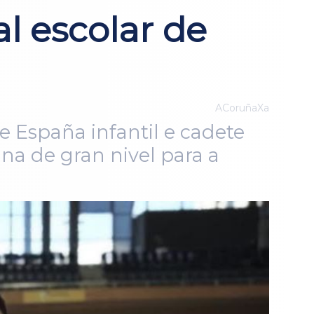
al escolar de
ACoruñaXa
España infantil e cadete
na de gran nivel para a