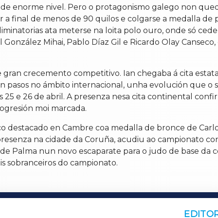
a de enorme nivel. Pero o protagonismo galego non qued
ar a final de menos de 90 quilos e colgarse a medalla d
liminatorias ata meterse na loita polo ouro, onde só ce
uel González Mihai, Pablo Díaz Gil e Ricardo Olay Cansec
gran crecemento competitivo. Ian chegaba á cita estata
én pasos no ámbito internacional, unha evolución que o 
as 25 e 26 de abril. A presenza nesa cita continental c
rogresión moi marcada.
co destacado en Cambre coa medalla de bronce de Carlota
presenza na cidade da Coruña, acudiu ao campionato con 
ta de Palma nun novo escaparate para o judo de base da
is sobranceiros do campionato.
EDITOR