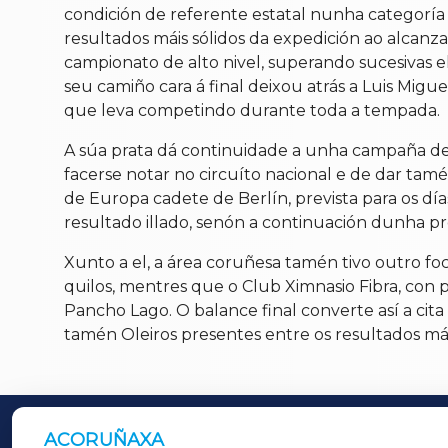
condición de referente estatal nunha categorí
resultados máis sólidos da expedición ao alcanz
campionato de alto nivel, superando sucesivas e
seu camiño cara á final deixou atrás a Luis Mig
que leva competindo durante toda a tempada.
A súa prata dá continuidade a unha campaña de 
facerse notar no circuíto nacional e de dar tam
de Europa cadete de Berlín, prevista para os dí
resultado illado, senón a continuación dunha p
Xunto a el, a área coruñesa tamén tivo outro fo
quilos, mentres que o Club Ximnasio Fibra, con 
Pancho Lago. O balance final converte así a ci
tamén Oleiros presentes entre os resultados má
ACORUÑAXA
OUTROS PERIÓDICOS