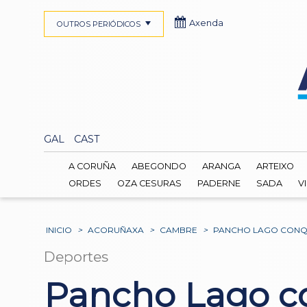
Axenda
OUTROS PERIÓDICOS
GAL
CAST
A CORUÑA
ABEGONDO
ARANGA
ARTEIXO
ORDES
OZA CESURAS
PADERNE
SADA
V
INICIO
>
ACORUÑAXA
>
CAMBRE
>
PANCHO LAGO CONQU
Deportes
Pancho Lago co