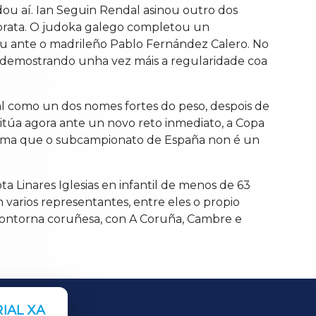
ou aí. Ian Seguin Rendal asinou outro dos
e prata. O judoka galego completou un
deu ante o madrileño Pablo Fernández Calero. No
o, demostrando unha vez máis a regularidade coa
l como un dos nomes fortes do peso, despois de
sitúa agora ante un novo reto inmediato, a Copa
onfirma que o subcampionato de España non é un
 Linares Iglesias en infantil de menos de 63
varios representantes, entre eles o propio
 contorna coruñesa, con A Coruña, Cambre e
IAL XA