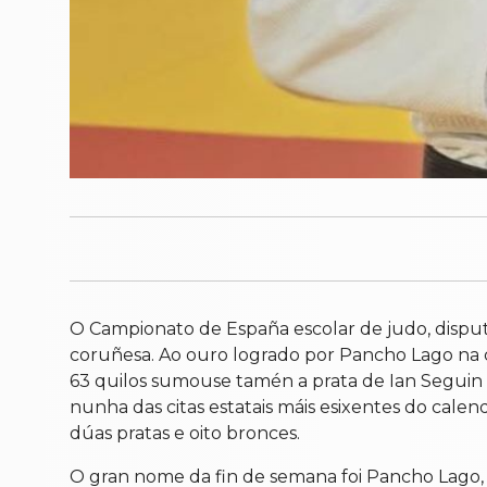
O Campionato de España escolar de judo, dispu
coruñesa. Ao ouro logrado por Pancho Lago na ca
63 quilos sumouse tamén a prata de Ian Seguin
nunha das citas estatais máis esixentes do cale
dúas pratas e oito bronces.
O gran nome da fin de semana foi Pancho Lago