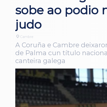
sobe ao podio n
judo
Cambre
A Coruña e Cambre deixaron
de Palma cun título naciona
canteira galega