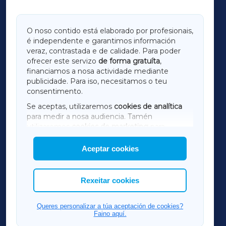
GALICIAXA
O noso contido está elaborado por profesionais,
é independente e garantimos información
LUGOXA
veraz, contrastada e de calidade. Para poder
ofrecer este servizo
de forma gratuíta
,
financiamos a nosa actividade mediante
TERRACHAXA
publicidade. Para iso, necesitamos o teu
consentimento.
SARRIAXA
Se aceptas, utilizaremos
cookies de analítica
para medir a nosa audiencia. Tamén
AMARIÑAXA
utilizaremos
cookies de marketing
para
mostrar publicidade de terceiros.
Aceptar cookies
RIBEIRASACRAXA
Así mesmo, podes personalizar a elección das
cookies que desexas permitir.
ACORUÑAXA
Rexeitar cookies
FERROLXA
Queres personalizar a túa aceptación de cookies?
Faino aquí.