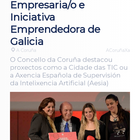
Empresaria/o e
Iniciativa
Emprendedora de
Galicia
A Coruña
ACoruñaXa
O Concello da Coruña destacou
proxectos como a Cidade das TIC ou
a Axencia Española de Supervisión
da Intelixencia Artificial (Aesia)