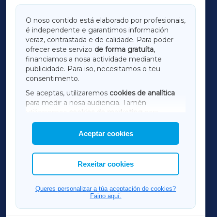
GALICIAXA
O noso contido está elaborado por profesionais,
é independente e garantimos información
LUGOXA
veraz, contrastada e de calidade. Para poder
ofrecer este servizo
de forma gratuíta
,
financiamos a nosa actividade mediante
TERRACHAXA
publicidade. Para iso, necesitamos o teu
consentimento.
SARRIAXA
Se aceptas, utilizaremos
cookies de analítica
para medir a nosa audiencia. Tamén
AMARIÑAXA
utilizaremos
cookies de marketing
para
mostrar publicidade de terceiros.
Aceptar cookies
RIBEIRASACRAXA
Así mesmo, podes personalizar a elección das
cookies que desexas permitir.
ACORUÑAXA
Rexeitar cookies
FERROLXA
Queres personalizar a túa aceptación de cookies?
Faino aquí.
OURENSEXA