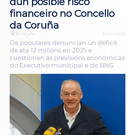
dun posible risco
financeiro no Concello
da Coruña
A Coruña
ACoruñaXa
Os populares denuncian un déficit
de ata 12 millóns en 2025 e
cuestionan as previsións económicas
do Executivo municipal e do BNG