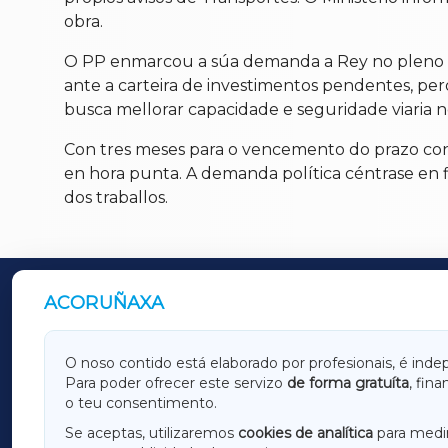
obra.
O PP enmarcou a súa demanda a Rey no pleno m
ante a carteira de investimentos pendentes, p
busca mellorar capacidade e seguridade viaria n
Con tres meses para o vencemento do prazo con
en hora punta. A demanda política céntrase en fi
dos traballos.
ACORUÑAXA
OUTROS PERIÓDICOS
GALICIAXA
LUGOX
O noso contido está elaborado por profesionais, é inde
Para poder ofrecer este servizo
de forma gratuíta
, fin
AMARIÑAXA
RIBEIR
o teu consentimento.
OURENSEXA
Se aceptas, utilizaremos
cookies de analítica
para medir