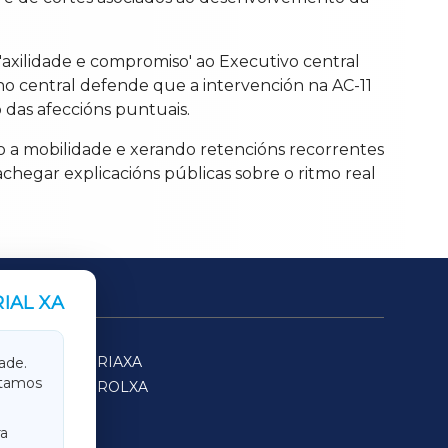
ilidade e compromiso' ao Executivo central
o central defende que a intervención na AC-11
 das afeccións puntuais.
 a mobilidade e xerando retencións recorrentes
achegar explicacións públicas sobre o ritmo real
IAL XA
SARRIAXA
ade.
itamos
FERROLXA
a