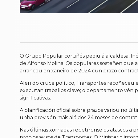
O Grupo Popular coruñés pediu á alcaldesa, Iné
de Alfonso Molina. Os populares sosteñen que a
arrancou en xaneiro de 2024 cun prazo contractu
Alén do cruce político, Transportes recoñeceu 
executan traballos clave; o departamento vén 
significativas.
A planificación oficial sobre prazos variou no últ
unha previsión máis alá dos 24 meses de contrat
Nas últimas xornadas repetíronse os atascos a pr
propios avisos de Transportes. O Ministerio in