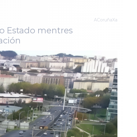
ACoruñaXa
do Estado mentres
zación