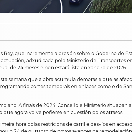
s Rey, que incremente a presión sobre o Goberno do Esta
 actuación, adxudicada polo Ministerio de Transportes e
al de 24 meses e non estará lista en xaneiro de 2026.
esta semana que a obra acumula demoras e que as afecci
programando cortes temporais en enlaces como o de San 
imo ano. A finais de 2024, Concello e Ministerio situaban a
o que agora volve poñerse en cuestión polos atrasos.
imeira hora polas restricións de carril e desvíos en acc
formou o 24 de outubro de novos avances na remodelació