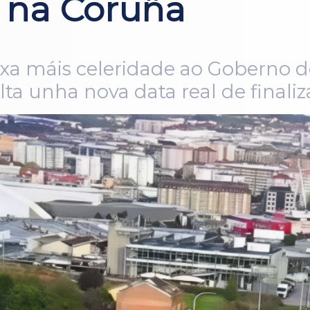
a na Coruña
sixa máis celeridade ao Goberno 
lta unha nova data real de finali