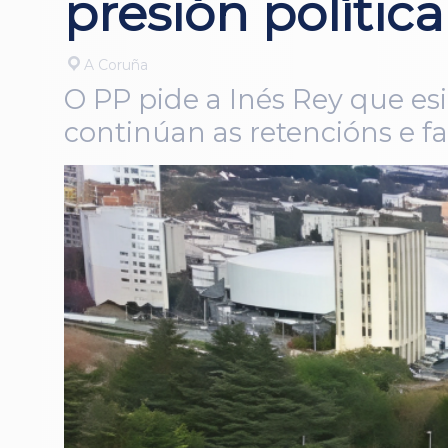
presión polític
A Coruña
O PP pide a Inés Rey que e
continúan as retencións e fa