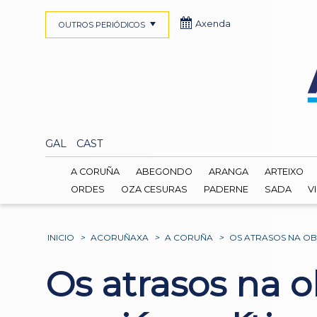
Axenda
OUTROS PERIÓDICOS
GAL
CAST
A CORUÑA
ABEGONDO
ARANGA
ARTEIXO
ORDES
OZA CESURAS
PADERNE
SADA
V
INICIO
>
ACORUÑAXA
>
A CORUÑA
>
OS ATRASOS NA OB
Os atrasos na o