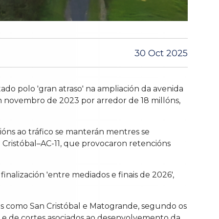
30 Oct 2025
do polo 'gran atraso' na ampliación da avenida
n novembro de 2023 por arredor de 18 millóns,
óns ao tráfico se manterán mentres se
Cristóbal–AC-11, que provocaron retencións
 finalización 'entre mediados e finais de 2026',
esos como San Cristóbal e Matogrande, segundo os
n e de cortes asociados ao desenvolvemento da