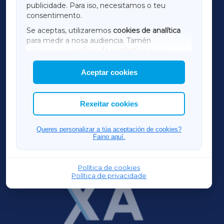
publicidade. Para iso, necesitamos o teu
consentimento.
SARRIAXA
Se aceptas, utilizaremos
cookies de analítica
para medir a nosa audiencia. Tamén
AMARIÑAXA
utilizaremos
cookies de marketing
para
mostrar publicidade de terceiros.
Aceptar cookies
RIBEIRASACRAXA
Así mesmo, podes personalizar a elección das
cookies que desexas permitir.
ACORUÑAXA
Rexeitar cookies
FERROLXA
Queres personalizar a túa aceptación de cookies?
Faino aquí.
OURENSEXA
Política de cookies
Política de privacidade