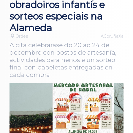
obradoiros infantís e
sorteos especiais na
Alameda
Ordes
ACoruñaXa
A cita celebrarase do 20 ao 24 de
decembro con postos de artesanía,
actividades para nenos e un sorteo
final con papeletas entregadas en
cada compra