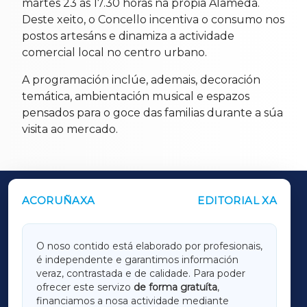
martes 23 ás 17.30 horas na propia Alameda.
Deste xeito, o Concello incentiva o consumo nos
postos artesáns e dinamiza a actividade
comercial local no centro urbano.
A programación inclúe, ademais, decoración
temática, ambientación musical e espazos
pensados para o goce das familias durante a súa
visita ao mercado.
ACORUÑAXA
EDITORIAL XA
OUTROS PERIÓDICOS
GALICIAXA
O noso contido está elaborado por profesionais,
é independente e garantimos información
LUGOXA
veraz, contrastada e de calidade. Para poder
ofrecer este servizo
de forma gratuíta
,
financiamos a nosa actividade mediante
TERRACHAXA