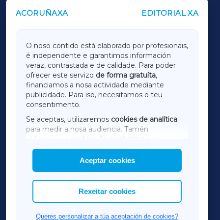
ACORUÑAXA
EDITORIAL XA
OUTROS PERIÓDICOS
GALICIAXA
O noso contido está elaborado por profesionais,
é independente e garantimos información
LUGOXA
veraz, contrastada e de calidade. Para poder
ofrecer este servizo
de forma gratuíta
,
financiamos a nosa actividade mediante
TERRACHAXA
publicidade. Para iso, necesitamos o teu
consentimento.
SARRIAXA
Se aceptas, utilizaremos
cookies de analítica
para medir a nosa audiencia. Tamén
AMARIÑAXA
utilizaremos
cookies de marketing
para
mostrar publicidade de terceiros.
Aceptar cookies
RIBEIRASACRAXA
Así mesmo, podes personalizar a elección das
cookies que desexas permitir.
ACORUÑAXA
Rexeitar cookies
FERROLXA
Queres personalizar a túa aceptación de cookies?