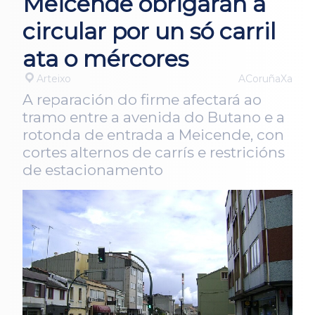
Meicende obrigarán a
circular por un só carril
ata o mércores
Arteixo
ACoruñaXa
A reparación do firme afectará ao
tramo entre a avenida do Butano e a
rotonda de entrada a Meicende, con
cortes alternos de carrís e restricións
de estacionamento