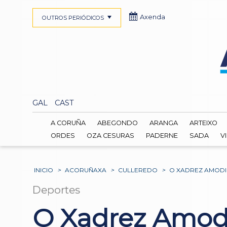
Axenda
OUTROS PERIÓDICOS
GAL
CAST
A CORUÑA
ABEGONDO
ARANGA
ARTEIXO
ORDES
OZA CESURAS
PADERNE
SADA
V
INICIO
>
ACORUÑAXA
>
CULLEREDO
>
O XADREZ AMODIÑ
Deportes
O Xadrez Amodi