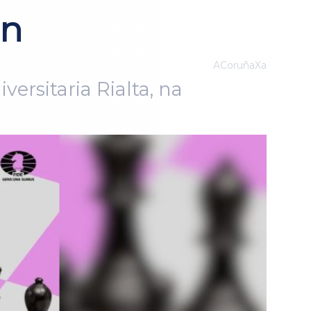
ón
ACoruñaXa
ersitaria Rialta, na