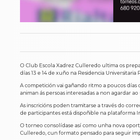
O Club Escola Xadrez Culleredo ultima os prepara
días 13 e 14 de xuño na Residencia Universitaria R
A competición vai gañando ritmo a poucos días d
animan ás persoas interesadas a non agardar ao 
As inscricións poden tramitarse a través do corr
de participantes está dispoñible na plataforma I
O torneo consolídase así como unha nova oport
Culleredo, cun formato pensado para seguir imp