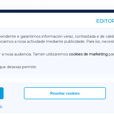
EDITOR
A
TERRACHAXA
pendente e garantimos información veraz, contrastada e de calid
anciamos a nosa actividade mediante publicidade. Para iso, neces
ASACRAXA
ACORUÑAXA
 a nosa audiencia. Tamén utilizaremos
cookies de marketing
par
que desexas permitir.
ACEBOOK
CONTACTO
NSTAGRAM
EMEROTECA
Rexeitar cookies
í.