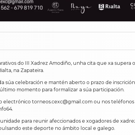
tivos do III Xadrez Amodiño, unha cita que xa supera os 
ialta, na Zapateira.
a súa celebración e mantén aberto o prazo de inscrición
último momento para formalizar a súa participación.
eo electrónico torneos.cexc@gmail.com ou nos teléfonos 6
nfo64.
unidade para reunir afeccionados e xogadores de xadr
ulsando este deporte no ámbito local e galego.