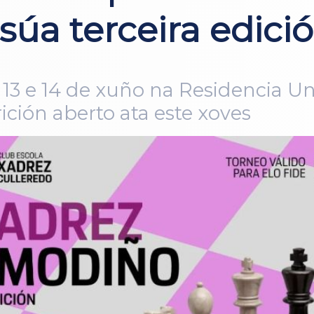
súa terceira edici
13 e 14 de xuño na Residencia Univ
rición aberto ata este xoves