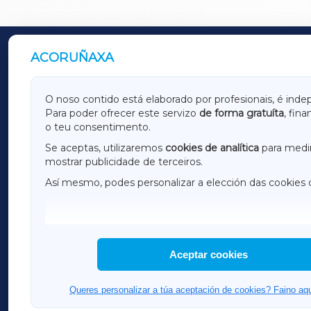
ACORUÑAXA
OUTROS PERIÓDICOS
GALICIAXA
LUGOX
O noso contido está elaborado por profesionais, é inde
Para poder ofrecer este servizo
de forma gratuíta
, fin
AMARIÑAXA
RIBEIR
o teu consentimento.
OURENSEXA
Se aceptas, utilizaremos
cookies de analítica
para medir
mostrar publicidade de terceiros.
Así mesmo, podes personalizar a elección das cookies 
F
I
H
Aceptar cookies
Queres personalizar a túa aceptación de cookies? Faino aqu