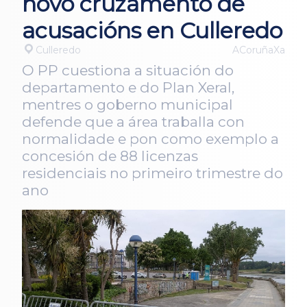
novo cruzamento de
acusacións en Culleredo
Culleredo
ACoruñaXa
O PP cuestiona a situación do
departamento e do Plan Xeral,
mentres o goberno municipal
defende que a área traballa con
normalidade e pon como exemplo a
concesión de 88 licenzas
residenciais no primeiro trimestre do
ano