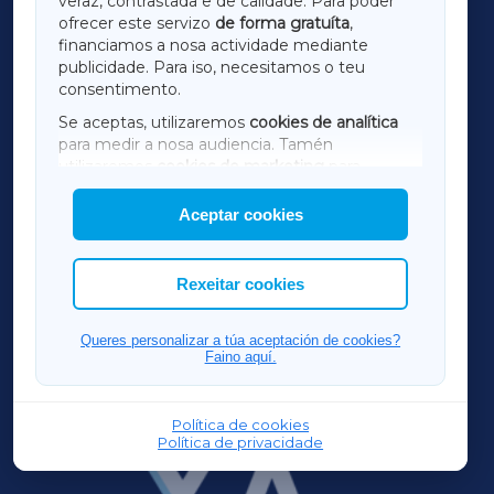
veraz, contrastada e de calidade. Para poder
ofrecer este servizo
de forma gratuíta
,
financiamos a nosa actividade mediante
TERRACHAXA
publicidade. Para iso, necesitamos o teu
consentimento.
SARRIAXA
Se aceptas, utilizaremos
cookies de analítica
para medir a nosa audiencia. Tamén
AMARIÑAXA
utilizaremos
cookies de marketing
para
mostrar publicidade de terceiros.
Aceptar cookies
RIBEIRASACRAXA
Así mesmo, podes personalizar a elección das
cookies que desexas permitir.
ACORUÑAXA
Rexeitar cookies
FERROLXA
Queres personalizar a túa aceptación de cookies?
Faino aquí.
OURENSEXA
Política de cookies
Política de privacidade