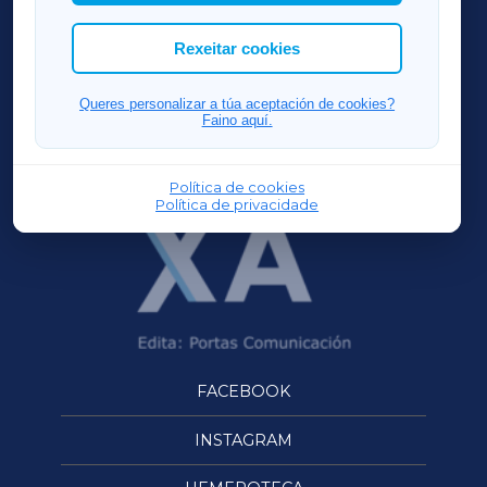
cookies que desexas permitir.
ACORUÑAXA
Rexeitar cookies
FERROLXA
Queres personalizar a túa aceptación de cookies?
Faino aquí.
OURENSEXA
Política de cookies
Política de privacidade
FACEBOOK
INSTAGRAM