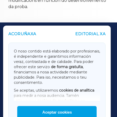
modificacións en función do desenvolvemento
da proba.
ACORUÑAXA
EDITORIAL XA
OUTROS PERIÓDICOS
GALICIAXA
O noso contido está elaborado por profesionais,
é independente e garantimos información
LUGOXA
veraz, contrastada e de calidade. Para poder
ofrecer este servizo
de forma gratuíta
,
financiamos a nosa actividade mediante
TERRACHAXA
publicidade. Para iso, necesitamos o teu
consentimento.
SARRIAXA
Se aceptas, utilizaremos
cookies de analítica
para medir a nosa audiencia. Tamén
AMARIÑAXA
utilizaremos
cookies de marketing
para
mostrar publicidade de terceiros.
Aceptar cookies
RIBEIRASACRAXA
Así mesmo, podes personalizar a elección das