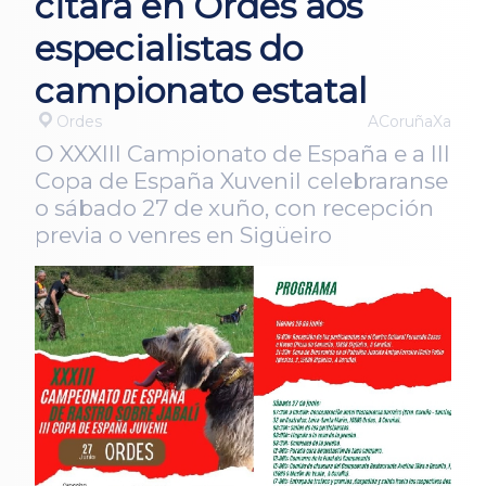
citará en Ordes aos
especialistas do
campionato estatal
Ordes
ACoruñaXa
O XXXIII Campionato de España e a III
Copa de España Xuvenil celebraranse
o sábado 27 de xuño, con recepción
previa o venres en Sigüeiro