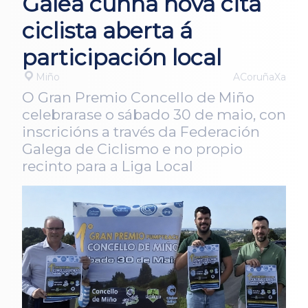
Galea cunha nova cita
ciclista aberta á
participación local
Miño
ACoruñaXa
O Gran Premio Concello de Miño
celebrarase o sábado 30 de maio, con
inscricións a través da Federación
Galega de Ciclismo e no propio
recinto para a Liga Local