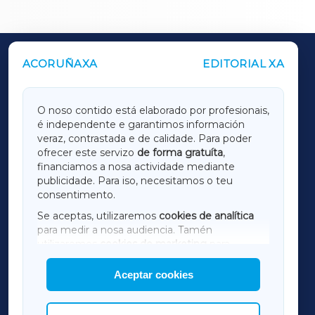
ACORUÑAXA
EDITORIAL XA
OUTROS PERIÓDICOS
GALICIAXA
O noso contido está elaborado por profesionais,
é independente e garantimos información
LUGOXA
veraz, contrastada e de calidade. Para poder
ofrecer este servizo
de forma gratuíta
,
financiamos a nosa actividade mediante
TERRACHAXA
publicidade. Para iso, necesitamos o teu
consentimento.
SARRIAXA
Se aceptas, utilizaremos
cookies de analítica
para medir a nosa audiencia. Tamén
AMARIÑAXA
utilizaremos
cookies de marketing
para
mostrar publicidade de terceiros.
Aceptar cookies
RIBEIRASACRAXA
Así mesmo, podes personalizar a elección das
cookies que desexas permitir.
ACORUÑAXA