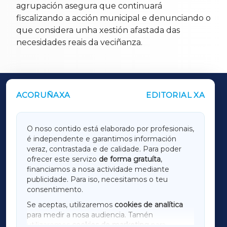
agrupación asegura que continuará
fiscalizando a acción municipal e denunciando o
que considera unha xestión afastada das
necesidades reais da veciñanza.
ACORUÑAXA
EDITORIAL XA
OUTROS PERIÓDICOS
GALICIAXA
O noso contido está elaborado por profesionais,
é independente e garantimos información
LUGOXA
veraz, contrastada e de calidade. Para poder
ofrecer este servizo
de forma gratuíta
,
financiamos a nosa actividade mediante
TERRACHAXA
publicidade. Para iso, necesitamos o teu
consentimento.
SARRIAXA
Se aceptas, utilizaremos
cookies de analítica
para medir a nosa audiencia. Tamén
AMARIÑAXA
utilizaremos
cookies de marketing
para