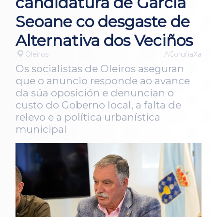
candidatura de García
Seoane co desgaste de
Alternativa dos Veciños
Oleiros
ACoruñaXa
Os socialistas de Oleiros aseguran
que o anuncio responde ao avance
da súa oposición e denuncian o
custo do Goberno local, a falta de
relevo e a política urbanística
municipal