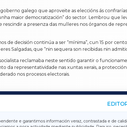
oberno galego que aproveite as eleccións ás confraría
a unha maior democratización” do sector. Lembrou que le
e rescindir a presenza das mulleres nos órganos de repre
os de decisión continúa a ser “mínima”, cun 15 por cent
res Salgadas, que “nin sequera son recibidas nin admiti
 socialista reclamaba neste sentido garantir o funcionam
 da representatividade nas xuntas xerais, a protección
derado nos procesos electorais.
EDITOR
A
TERRACHAXA
pendente e garantimos información veraz, contrastada e de calid
anciamos a nosa actividade mediante publicidade. Para iso, neces