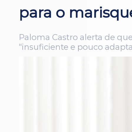
para o marisqu
Paloma Castro alerta de que
“insuficiente e pouco adapt