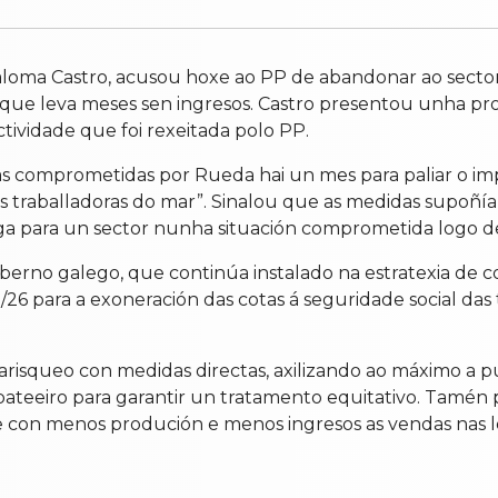
aloma Castro, acusou hoxe ao PP de abandonar ao sector
 que leva meses sen ingresos. Castro presentou unha pr
ctividade que foi rexeitada polo PP.
as comprometidas por Rueda hai un mes para paliar o impa
s traballadoras do mar”. Sinalou que as medidas supoñ
ga para un sector nunha situación comprometida logo de
 goberno galego, que continúa instalado na estratexia de
26 para a exoneración das cotas á seguridade social das
arisqueo con medidas directas, axilizando ao máximo a p
ateeiro para garantir un tratamento equitativo. Tamén p
ue con menos produción e menos ingresos as vendas nas 