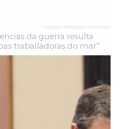
GaliciaXa | AMariñaXa | ACoruñaXa
encias da guerra resulta
oas traballadoras do mar”