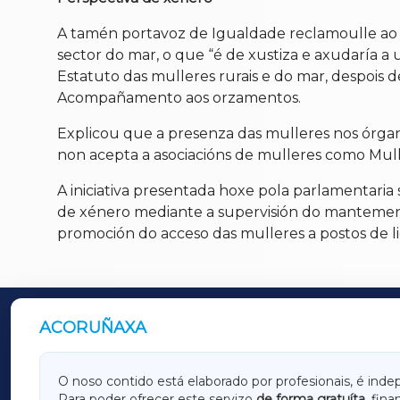
A tamén portavoz de Igualdade reclamoulle ao g
sector do mar, o que “é de xustiza e axudaría 
Estatuto das mulleres rurais e do mar, despois d
Acompañamento aos orzamentos.
Explicou que a presenza das mulleres nos órgan
non acepta a asociacións de mulleres como Mulle
A iniciativa presentada hoxe pola parlamentaria
de xénero mediante a supervisión do mantemento
promoción do acceso das mulleres a postos de li
ACORUÑAXA
OUTROS PERIÓDICOS
GALICIAXA
LUGOX
O noso contido está elaborado por profesionais, é inde
Para poder ofrecer este servizo
de forma gratuíta
, fin