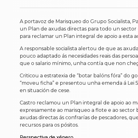
A portavoz de Marisqueo do Grupo Socialista, P
un Plan de axudas directas para todo un sector
para reclamar un Plan integral de apoio a esta a
A responsable socialista alertou de que as axud
pouco adaptado ás necesidades reais das persoa
que o salario mínimo, unha contía que non che
Criticou a estratexia de “botar balóns fóra” do
“moveu ficha” e presentou unha emenda á Lei 5/
en situación de cese.
Castro reclamou un Plan integral de apoio ao m
expresamente ao marisqueo a flote e ao sector b
axudas directas ás confrarías de pescadores, q
recursos para os pósitos.
Perspectiva de xénero