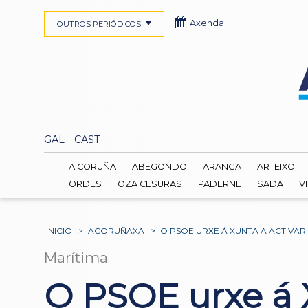
Axenda
OUTROS PERIÓDICOS
GAL
CAST
A CORUÑA
ABEGONDO
ARANGA
ARTEIXO
ORDES
OZA CESURAS
PADERNE
SADA
V
INICIO
>
ACORUÑAXA
>
O PSOE URXE Á XUNTA A ACTIVA
Marítima
O PSOE urxe á X