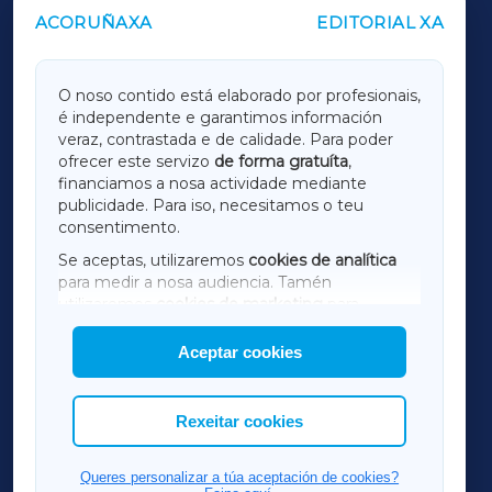
ACORUÑAXA
EDITORIAL XA
OUTROS PERIÓDICOS
GALICIAXA
O noso contido está elaborado por profesionais,
é independente e garantimos información
LUGOXA
veraz, contrastada e de calidade. Para poder
ofrecer este servizo
de forma gratuíta
,
financiamos a nosa actividade mediante
TERRACHAXA
publicidade. Para iso, necesitamos o teu
consentimento.
SARRIAXA
Se aceptas, utilizaremos
cookies de analítica
para medir a nosa audiencia. Tamén
AMARIÑAXA
utilizaremos
cookies de marketing
para
mostrar publicidade de terceiros.
Aceptar cookies
RIBEIRASACRAXA
Así mesmo, podes personalizar a elección das
cookies que desexas permitir.
ACORUÑAXA
Rexeitar cookies
FERROLXA
Queres personalizar a túa aceptación de cookies?