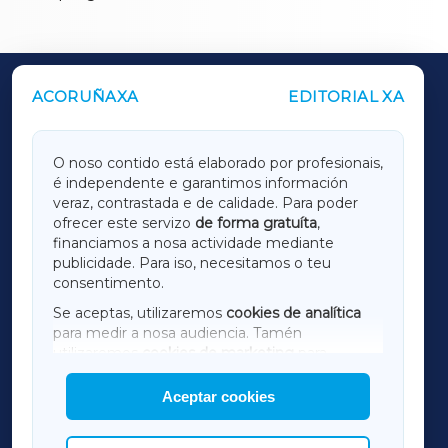
ACORUÑAXA
EDITORIAL XA
OUTROS PERIÓDICOS
GALICIAXA
O noso contido está elaborado por profesionais,
é independente e garantimos información
LUGOXA
veraz, contrastada e de calidade. Para poder
ofrecer este servizo
de forma gratuíta
,
financiamos a nosa actividade mediante
TERRACHAXA
publicidade. Para iso, necesitamos o teu
consentimento.
SARRIAXA
Se aceptas, utilizaremos
cookies de analítica
para medir a nosa audiencia. Tamén
AMARIÑAXA
utilizaremos
cookies de marketing
para
mostrar publicidade de terceiros.
Aceptar cookies
RIBEIRASACRAXA
Así mesmo, podes personalizar a elección das
cookies que desexas permitir.