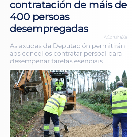
contratación de máis de
400 persoas
desempregadas
ACoruñaXa
As axudas da Deputación permitirán
aos concellos contratar persoal para
desempeñar tarefas esenciais