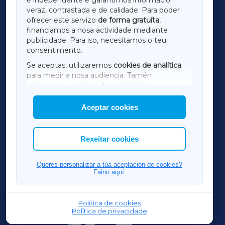
LUGOXA
veraz, contrastada e de calidade. Para poder
ofrecer este servizo
de forma gratuíta
,
financiamos a nosa actividade mediante
TERRACHAXA
publicidade. Para iso, necesitamos o teu
consentimento.
SARRIAXA
Se aceptas, utilizaremos
cookies de analítica
para medir a nosa audiencia. Tamén
AMARIÑAXA
utilizaremos
cookies de marketing
para
mostrar publicidade de terceiros.
Aceptar cookies
RIBEIRASACRAXA
Así mesmo, podes personalizar a elección das
cookies que desexas permitir.
ACORUÑAXA
Rexeitar cookies
FERROLXA
Queres personalizar a túa aceptación de cookies?
Faino aquí.
OURENSEXA
Política de cookies
Política de privacidade