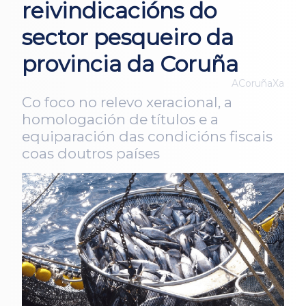
reivindicacións do
sector pesqueiro da
provincia da Coruña
ACoruñaXa
Co foco no relevo xeracional, a
homologación de títulos e a
equiparación das condicións fiscais
coas doutros países