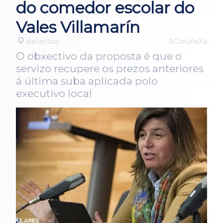
do comedor escolar do
Vales Villamarín
Betanzos
ACoruñaXa
O obxectivo da proposta é que o
servizo recupere os prezos anteriores
á última suba aplicada polo
executivo local