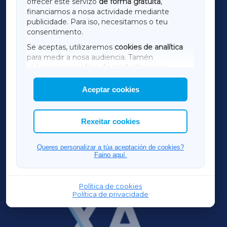
ofrecer este servizo
de forma gratuíta
,
financiamos a nosa actividade mediante
TERRACHAXA
publicidade. Para iso, necesitamos o teu
consentimento.
SARRIAXA
Se aceptas, utilizaremos
cookies de analítica
para medir a nosa audiencia. Tamén
AMARIÑAXA
utilizaremos
cookies de marketing
para
mostrar publicidade de terceiros.
Aceptar cookies
RIBEIRASACRAXA
Así mesmo, podes personalizar a elección das
cookies que desexas permitir.
ACORUÑAXA
Rexeitar cookies
FERROLXA
Queres personalizar a túa aceptación de cookies?
Faino aquí.
OURENSEXA
Política de cookies
Política de privacidade