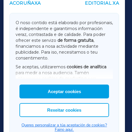
ACORUÑAXA
EDITORIAL XA
OUTROS PERIÓDICOS
GALICIAXA
O noso contido está elaborado por profesionais,
é independente e garantimos información
LUGOXA
veraz, contrastada e de calidade. Para poder
ofrecer este servizo
de forma gratuíta
,
financiamos a nosa actividade mediante
TERRACHAXA
publicidade. Para iso, necesitamos o teu
consentimento.
SARRIAXA
Se aceptas, utilizaremos
cookies de analítica
para medir a nosa audiencia. Tamén
AMARIÑAXA
utilizaremos
cookies de marketing
para
mostrar publicidade de terceiros.
Aceptar cookies
RIBEIRASACRAXA
Así mesmo, podes personalizar a elección das
cookies que desexas permitir.
ACORUÑAXA
Rexeitar cookies
FERROLXA
Queres personalizar a túa aceptación de cookies?
Faino aquí.