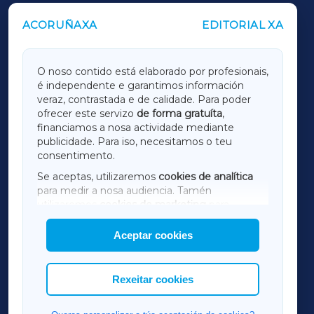
ACORUÑAXA
EDITORIAL XA
OUTROS PERIÓDICOS
GALICIAXA
O noso contido está elaborado por profesionais,
é independente e garantimos información
LUGOXA
veraz, contrastada e de calidade. Para poder
ofrecer este servizo
de forma gratuíta
,
financiamos a nosa actividade mediante
TERRACHAXA
publicidade. Para iso, necesitamos o teu
consentimento.
SARRIAXA
Se aceptas, utilizaremos
cookies de analítica
para medir a nosa audiencia. Tamén
AMARIÑAXA
utilizaremos
cookies de marketing
para
mostrar publicidade de terceiros.
Aceptar cookies
RIBEIRASACRAXA
Así mesmo, podes personalizar a elección das
cookies que desexas permitir.
ACORUÑAXA
Rexeitar cookies
FERROLXA