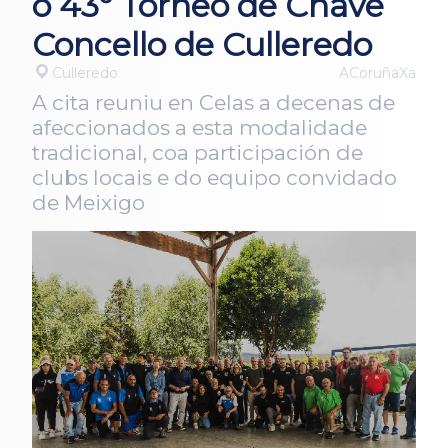
o 43º Torneo de Chave
Concello de Culleredo
Culleredo
ACoruñaXa
A cita reuniu en Celas a decenas de
afeccionados a esta modalidade
tradicional, coa participación de
clubs locais e do equipo convidado
de Meixigo