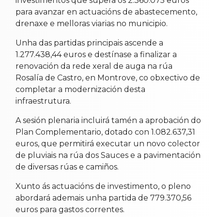
investimentos que supera os 2.360.075 euros
para avanzar en actuacións de abastecemento,
drenaxe e melloras viarias no municipio.
Unha das partidas principais ascende a
1.277.438,44 euros e destínase a finalizar a
renovación da rede xeral de auga na rúa
Rosalía de Castro, en Montrove, co obxectivo de
completar a modernización desta
infraestrutura.
A sesión plenaria incluirá tamén a aprobación do
Plan Complementario, dotado con 1.082.637,31
euros, que permitirá executar un novo colector
de pluviais na rúa dos Sauces e a pavimentación
de diversas rúas e camiños.
Xunto ás actuacións de investimento, o pleno
abordará ademais unha partida de 779.370,56
euros para gastos correntes.