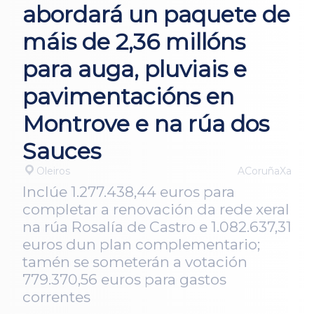
abordará un paquete de
máis de 2,36 millóns
para auga, pluviais e
pavimentacións en
Montrove e na rúa dos
Sauces
Oleiros
ACoruñaXa
Inclúe 1.277.438,44 euros para
completar a renovación da rede xeral
na rúa Rosalía de Castro e 1.082.637,31
euros dun plan complementario;
tamén se someterán a votación
779.370,56 euros para gastos
correntes