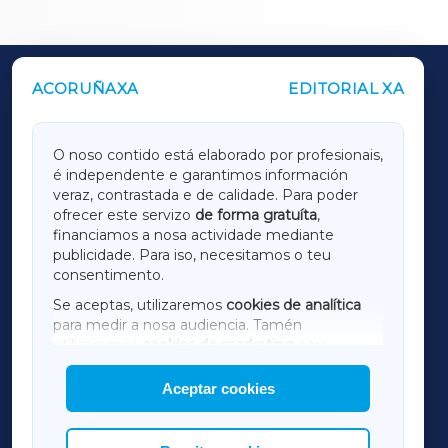
ACORUÑAXA
EDITORIAL XA
OUTROS PERIÓDICOS
GALICIAXA
O noso contido está elaborado por profesionais,
é independente e garantimos información
LUGOXA
veraz, contrastada e de calidade. Para poder
ofrecer este servizo
de forma gratuíta
,
financiamos a nosa actividade mediante
TERRACHAXA
publicidade. Para iso, necesitamos o teu
consentimento.
SARRIAXA
Se aceptas, utilizaremos
cookies de analítica
para medir a nosa audiencia. Tamén
AMARIÑAXA
utilizaremos
cookies de marketing
para
mostrar publicidade de terceiros.
Aceptar cookies
RIBEIRASACRAXA
Así mesmo, podes personalizar a elección das
cookies que desexas permitir.
ACORUÑAXA