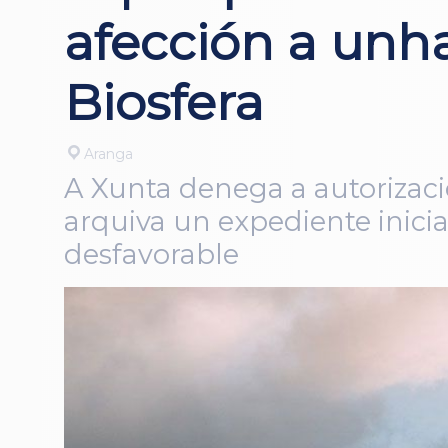
afección a unh
Biosfera
Aranga
A Xunta denega a autorizac
arquiva un expediente inici
desfavorable