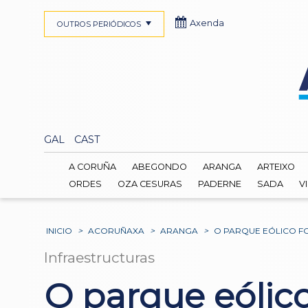
Axenda
OUTROS PERIÓDICOS
GAL
CAST
A CORUÑA
ABEGONDO
ARANGA
ARTEIXO
ORDES
OZA CESURAS
PADERNE
SADA
V
INICIO
>
ACORUÑAXA
>
ARANGA
>
O PARQUE EÓLICO F
Infraestructuras
O parque eólico