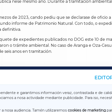
 pública nese mesmo ano. Durante a tramitación ambiental 
omezos de 2023, cando pediu que se declarase de oficio 
gundo informe de Patrimonio Natural. Con todo, o exped
definitiva.
aquete de expedientes publicados no DOG este 10 de ma
ron o trámite ambiental. No caso de Aranga e Oza-Cesura
 seis anos en tramitación.
EDITOR
A
TERRACHAXA
pendente e garantimos información veraz, contrastada e de calid
anciamos a nosa actividade mediante publicidade. Para iso, neces
ASACRAXA
ACORUÑAXA
 a nosa audiencia. Tamén utilizaremos
cookies de marketing
par