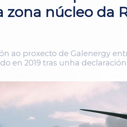
a zona núcleo da 
ión ao proxecto de Galenergy ent
ado en 2019 tras unha declaració