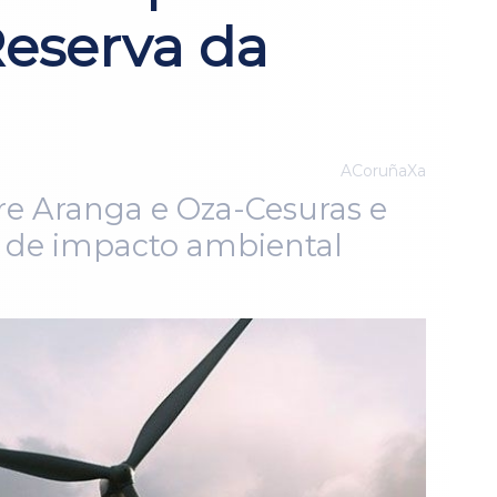
Reserva da
ACoruñaXa
re Aranga e Oza-Cesuras e
n de impacto ambiental