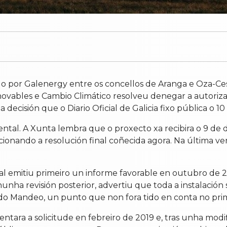
o por Galenergy entre os concellos de Aranga e Oza-Ces
novables e Cambio Climático resolveu denegar a autorizac
cisión que o Diario Oficial de Galicia fixo pública o 10
iental. A Xunta lembra que o proxecto xa recibira o 9 
onando a resolución final coñecida agora. Na última vers
al emitiu primeiro un informe favorable en outubro de 2
 nunha revisión posterior, advertiu que toda a instalaci
 do Mandeo, un punto que non fora tido en conta no pri
ara a solicitude en febreiro de 2019 e, tras unha modif