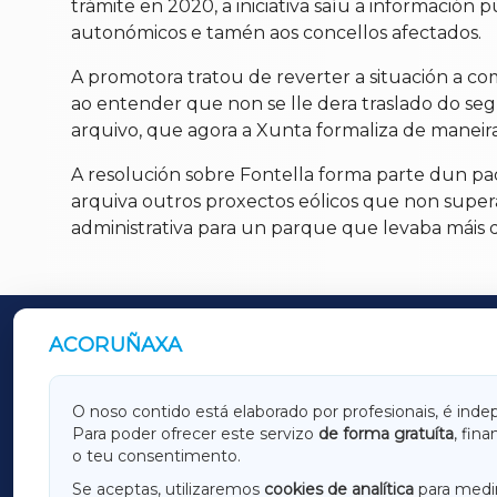
trámite en 2020, a iniciativa saíu a información
autonómicos e tamén aos concellos afectados.
A promotora tratou de reverter a situación a c
ao entender que non se lle dera traslado do se
arquivo, que agora a Xunta formaliza de maneira 
A resolución sobre Fontella forma parte dun p
arquiva outros proxectos eólicos que non supera
administrativa para un parque que levaba máis de
ACORUÑAXA
OUTROS PERIÓDICOS
GALICIAXA
LUGOX
O noso contido está elaborado por profesionais, é inde
Para poder ofrecer este servizo
de forma gratuíta
, fin
AMARIÑAXA
RIBEIR
o teu consentimento.
OURENSEXA
Se aceptas, utilizaremos
cookies de analítica
para medir