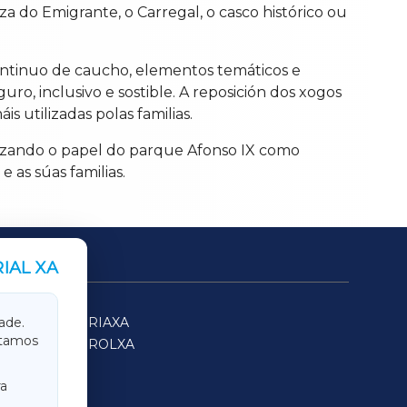
 do Emigrante, o Carregal, o casco histórico ou
continuo de caucho, elementos temáticos e
uro, inclusivo e sostible. A reposición dos xogos
s utilizadas polas familias.
forzando o papel do parque Afonso IX como
as súas familias.
IAL XA
SARRIAXA
ade.
itamos
FERROLXA
a