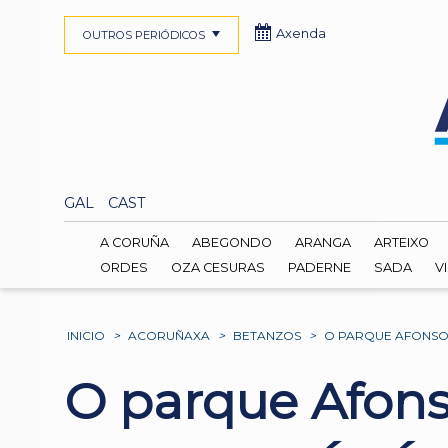
Axenda
OUTROS PERIÓDICOS
GAL
CAST
A CORUÑA
ABEGONDO
ARANGA
ARTEIXO
ORDES
OZA CESURAS
PADERNE
SADA
V
INICIO
>
ACORUÑAXA
>
BETANZOS
>
O PARQUE AFONSO 
O parque Afonso