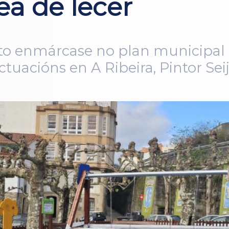
ea de lecer
to enmárcase no plan municipal 
ctuacións en A Ribeira, Pintor Se