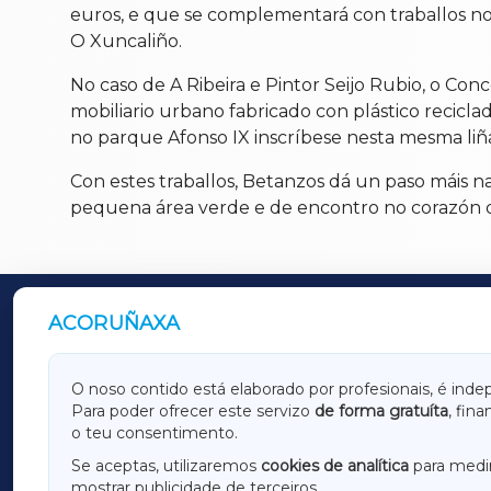
euros, e que se complementará con traballos nou
O Xuncaliño.
No caso de A Ribeira e Pintor Seijo Rubio, o C
mobiliario urbano fabricado con plástico reciclad
no parque Afonso IX inscríbese nesta mesma liña d
Con estes traballos, Betanzos dá un paso máis 
pequena área verde e de encontro no corazón da 
ACORUÑAXA
OUTROS PERIÓDICOS
GALICIAXA
LUGOX
O noso contido está elaborado por profesionais, é inde
Para poder ofrecer este servizo
de forma gratuíta
, fin
AMARIÑAXA
RIBEIR
o teu consentimento.
OURENSEXA
Se aceptas, utilizaremos
cookies de analítica
para medir
mostrar publicidade de terceiros.