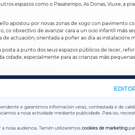
tros espazos como o Pasatempo, As Donas, Viuxe, a praza
oncello apostou por novas zonas de xogo con pavimento 
o, co obxectivo de avanzar cara a un ocio infantil máis seg
e actuación, orientada a poñer ao día as instalacións mái
na posta a punto dos seus espazos públicos de lecer, re
cidade, especialmente para as crianzas máis pequenas e 
EDITOR
A
TERRACHAXA
pendente e garantimos información veraz, contrastada e de calid
anciamos a nosa actividade mediante publicidade. Para iso, neces
ASACRAXA
ACORUÑAXA
 a nosa audiencia. Tamén utilizaremos
cookies de marketing
par