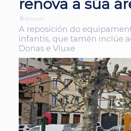
renova a súa ár
Betanzos
A reposición do equipamen
infantís, que tamén inclúe a
Donas e Viuxe