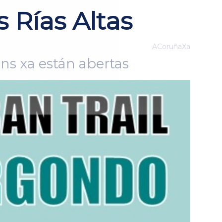
 Rías Altas
ACoruñaXa
óns xa están abertas