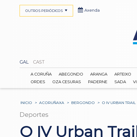
Axenda
OUTROS PERIÓDICOS
GAL
CAST
A CORUÑA
ABEGONDO
ARANGA
ARTEIXO
ORDES
OZA CESURAS
PADERNE
SADA
V
INICIO
>
ACORUÑAXA
>
BERGONDO
>
O IV URBAN TRA
Deportes
O IV Urban Tra