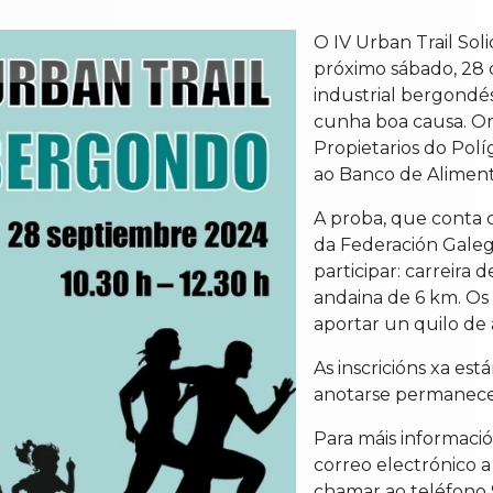
O IV Urban Trail Sol
próximo sábado, 28
industrial bergondés
cunha boa causa. O
Propietarios do Pol
ao Banco de Alimento
A proba, que conta 
da Federación Galeg
participar: carreira
andaina de 6 km. Os
aportar un quilo de 
As inscricións xa es
anotarse permanecer
Para máis informació
correo electrónico 
chamar ao teléfono 