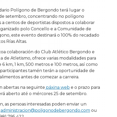
idario Polígono de Bergondo terá lugar o
 de setembro, concentrando no polígono
 a centos de deportistas dispostos a colaborar
rganizado polo Concello e a Comunidade de
ígono, este evento destinará o 100% do recadado
s Rías Altas.
coa colaboración do Club Atlético Bergondo e
a de Atletismo, ofrece varias modalidades para
 de 6 km, 1 km, 500 metros e 100 metros, así como
 participantes tamén terán a oportunidade de
alimentos antes de comezar a carreira.
tán abertas na seguinte
páxina web
e o prazo para
á aberto até o mércores 25 de setembro.
n, as persoas interesadas poden enviar un
a
administracion@poligonodebergondo.com
ou
981 795 422.