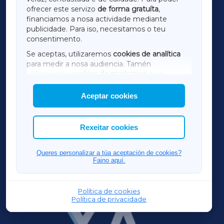
ofrecer este servizo
de forma gratuíta
,
financiamos a nosa actividade mediante
TERRACHAXA
publicidade. Para iso, necesitamos o teu
consentimento.
SARRIAXA
Se aceptas, utilizaremos
cookies de analítica
para medir a nosa audiencia. Tamén
AMARIÑAXA
utilizaremos
cookies de marketing
para
mostrar publicidade de terceiros.
Aceptar cookies
RIBEIRASACRAXA
Así mesmo, podes personalizar a elección das
cookies que desexas permitir.
ACORUÑAXA
Rexeitar cookies
FERROLXA
Queres personalizar a túa aceptación de cookies?
Faino aquí.
OURENSEXA
Política de cookies
Política de privacidade