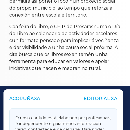
permitirá así poñer o foco nun proxecto social
do propio municipio, ao tempo que reforza a
conexión entre escola e territorio.
Coa feira do libro, o CEIP de Présaras suma o Día
do Libro ao calendario de actividades escolares
cun formato pensado para implicar á veciñanza
e dar visibilidade a unha causa social próxima. A
cita busca que os libros sexan tamén unha
ferramenta para educar en valores e apoiar
iniciativas que nacen e medran no rural.
ACORUÑAXA
EDITORIAL XA
OUTROS PERIÓDICOS
GALICIAXA
O noso contido está elaborado por profesionais,
é independente e garantimos información
LUGOXA
veraz, contrastada e de calidade. Para poder