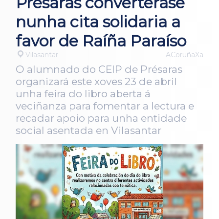
Présaras converterase
nunha cita solidaria a
favor de Raíña Paraíso
Vilasantar
ACoruñaXa
O alumnado do CEIP de Présaras
organizará este xoves 23 de abril
unha feira do libro aberta á
veciñanza para fomentar a lectura e
recadar apoio para unha entidade
social asentada en Vilasantar